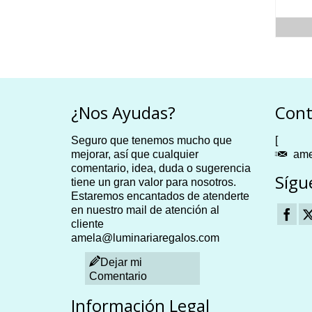
Valorado con
23.64
€
ITO
5.00
de 5
SELECT OPTIONS
¿Nos Ayudas?
Cont
Seguro que tenemos mucho que
[
mejorar, así que cualquier
ame
comentario, idea, duda o sugerencia
Sígu
tiene un gran valor para nosotros.
Estaremos encantados de atenderte
en nuestro mail de atención al
cliente
amela@luminariaregalos.com
Dejar mi
Comentario
Información Legal