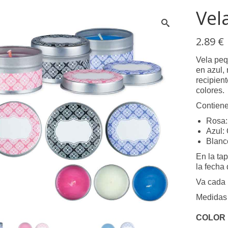
Vela
2.89
€
Vela peq
en azul,
recipien
colores.
Contiene
Rosa:
Azul:
Blanco
En la ta
la fecha
Va cada 
Medidas d
COLOR