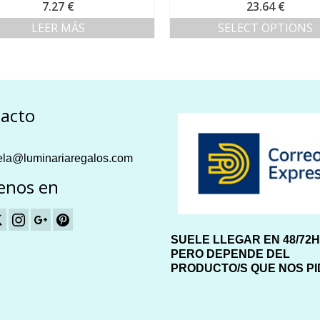
Valorado con
7.27
€
23.64
€
5.00
de 5
LEER MÁS
SELECT OPTIONS
acto
la@luminariaregalos.com
enos en
SUELE LLEGAR EN 48/72
PERO DEPENDE DEL
PRODUCTO/S QUE NOS P