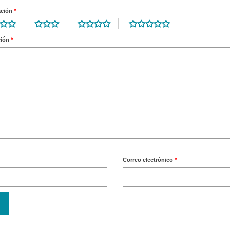
ación
*
ción
*
Correo electrónico
*