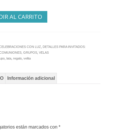
IR AL CARRITO
CELEBRACIONES CON LUZ
,
DETALLES PARA INVITADOS:
 COMUNIONES, GRUPOS
,
VELAS
upo
,
lata
,
regalo
,
velita
TO
Información adicional
gatorios están marcados con
*