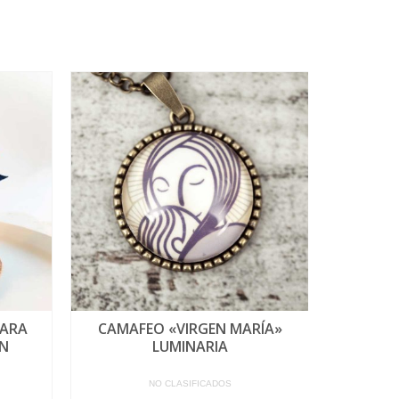
PARA
CAMAFEO «VIRGEN MARÍA»
VELA 
N
LUMINARIA
NI
NO CLASIFICADOS