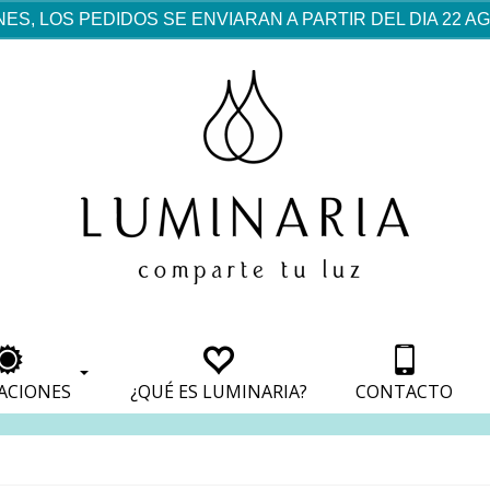
ES, LOS PEDIDOS SE ENVIARAN A PARTIR DEL DIA 22 
rf est mentionné dans les
pparaît dans les sections
apparaît dans les sections
s de paiement, avec une
ino
avec une analyse de son
nt, avec une analyse de son
ionnement.
lateformes en ligne.
ACIONES
¿QUÉ ES LUMINARIA?
CONTACTO