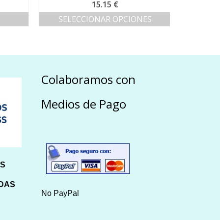
15.15
€
SELECCIONAR OPCIONES
S
Este
producto
tiene
múltiples
variantes.
Colaboramos con
Las
opciones
se
Medios de Pago
pueden
elegir
en
la
página
de
HS
producto
IDAS
No PayPal