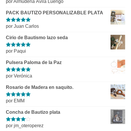
por Almudena Ávila Luengo
Valorado con
5
de 5
PACK BAUTIZO PERSONALIZABLE PLATA
por Juan Carlos
Valorado con
5
de 5
Cirio de Bautismo lazo seda
por Paqui
Valorado con
5
de 5
Pulsera Paloma de la Paz
por Verónica
Valorado con
5
de 5
Rosario de Madera en saquito.
por EMM
Valorado con
5
de 5
Concha de Bautizo plata
por jm_oteroperez
Valorado
con
4
de 5