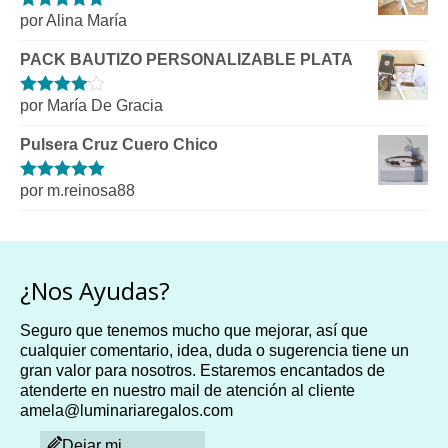
por Alina María
Valorado con
5
de 5
PACK BAUTIZO PERSONALIZABLE PLATA
por María De Gracia
Valorado
con
4
de 5
Pulsera Cruz Cuero Chico
por m.reinosa88
Valorado con
5
de 5
¿Nos Ayudas?
Seguro que tenemos mucho que mejorar, así que
cualquier comentario, idea, duda o sugerencia tiene un
gran valor para nosotros. Estaremos encantados de
atenderte en nuestro mail de atención al cliente
amela@luminariaregalos.com
Dejar mi