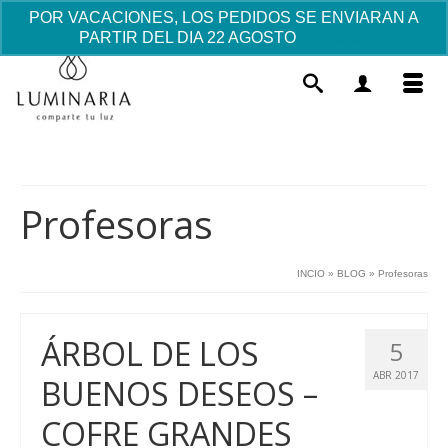
POR VACACIONES, LOS PEDIDOS SE ENVIARAN A
PARTIR DEL DIA 22 AGOSTO
Descartar
Profesoras
INCIO
»
BLOG
»
Profesoras
Reloj Casio piel para niña - Azul
60.63
€
+
AÑADIR
ÁRBOL DE LOS
5
ABR 2017
BUENOS DESEOS –
COFRE GRANDES