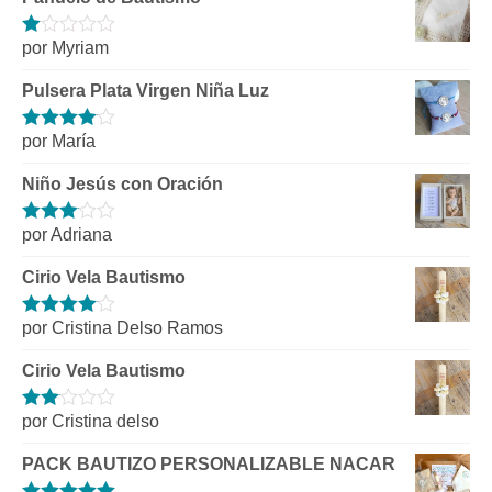
por Myriam
Valorado
con
1
Pulsera Plata Virgen Niña Luz
de
5
por María
Valorado
con
4
de 5
Niño Jesús con Oración
por Adriana
Valorado
con
3
de 5
Cirio Vela Bautismo
por Cristina Delso Ramos
Valorado
con
4
de 5
Cirio Vela Bautismo
por Cristina delso
Valorado
con
2
de
PACK BAUTIZO PERSONALIZABLE NACAR
5