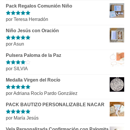
Pack Regalos Comunión Niño
por Teresa Herradón
Valorado con
5
de 5
Niño Jesús con Oración
por Asun
Valorado con
5
de 5
Pulsera Paloma de la Paz
por SILVIA
Valorado
con
4
de 5
Medalla Virgen del Rocío
por Adriana Rocío Pardo González
Valorado con
5
de 5
PACK BAUTIZO PERSONALIZABLE NACAR
por María Jesús
Valorado con
5
de 5
Vela Personalizada Confirmación con Palomita