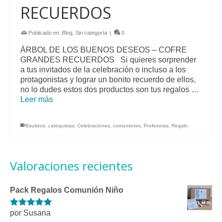
RECUERDOS
Publicado en:
Blog
,
Sin categoría
|
0
ÁRBOL DE LOS BUENOS DESEOS – COFRE
GRANDES RECUERDOS Si quieres sorprender
a tus invitados de la celebración o incluso a los
protagonistas y lograr un bonito recuerdo de ellos,
no lo dudes estos dos productos son tus regalos …
Leer más
Bautizos
,
catequistas
,
Celebraciones
,
comuniones
,
Profesoras
,
Regalo
Valoraciones recientes
Pack Regalos Comunión Niño
por Susana
Valorado con
5
de 5