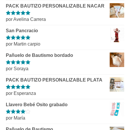
PACK BAUTIZO PERSONALIZABLE NACAR
por Avelina Carrera
Valorado con
5
de 5
San Pancracio
por Martin carpio
Valorado con
5
de 5
Pañuelo de Bautismo bordado
por Soraya
Valorado con
5
de 5
PACK BAUTIZO PERSONALIZABLE PLATA
por Esperanza
Valorado con
5
de 5
Llavero Bebé Osito grabado
por María
Valorado
con
4
de 5
Pañuelo de Bautismo