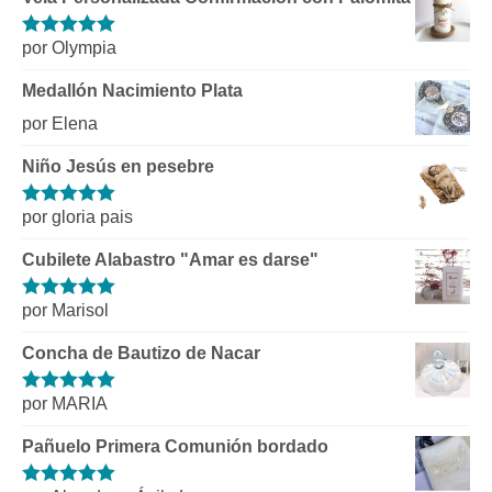
por Olympia
Valorado con
5
de 5
Medallón Nacimiento Plata
por Elena
Niño Jesús en pesebre
por gloria pais
Valorado con
5
de 5
Cubilete Alabastro "Amar es darse"
por Marisol
Valorado con
5
de 5
Concha de Bautizo de Nacar
por MARIA
Valorado con
5
de 5
Pañuelo Primera Comunión bordado