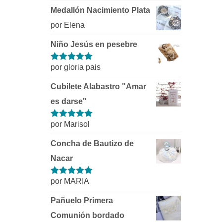
Medallón Nacimiento Plata
por Elena
Niño Jesús en pesebre
por gloria pais
Valorado con
5
de 5
Cubilete Alabastro "Amar
es darse"
por Marisol
Valorado con
5
de 5
Concha de Bautizo de
Nacar
por MARIA
Valorado con
5
de 5
Pañuelo Primera
Comunión bordado