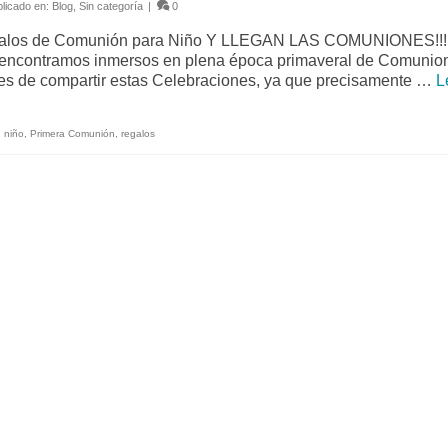
licado en:
Blog
,
Sin categoría
|
0
los de Comunión para Niño Y LLEGAN LAS COMUNIONES!!!!!, p
encontramos inmersos en plena época primaveral de Comunion
ces de compartir estas Celebraciones, ya que precisamente …
L
,
niño
,
Primera Comunión
,
regalos