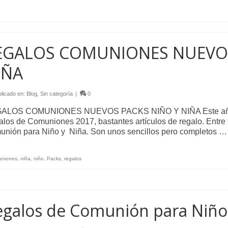
EGALOS COMUNIONES NUEVOS
IÑA
licado en:
Blog
,
Sin categoría
|
0
ALOS COMUNIONES NUEVOS PACKS NIÑO Y NIÑA Este año he
los de Comuniones 2017, bastantes artículos de regalo. Entre
nión para Niño y Niña. Son unos sencillos pero completos 
niones
,
niña
,
niño
,
Packs
,
regalos
egalos de Comunión para Niño