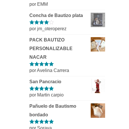
por EMM
Valorado con
5
de 5
Concha de Bautizo plata
por jm_oteroperez
Valorado
con
4
de 5
PACK BAUTIZO
PERSONALIZABLE
NACAR
por Avelina Carrera
Valorado con
5
de 5
San Pancracio
por Martin carpio
Valorado con
5
de 5
Pañuelo de Bautismo
bordado
por Soraya
Valorado con