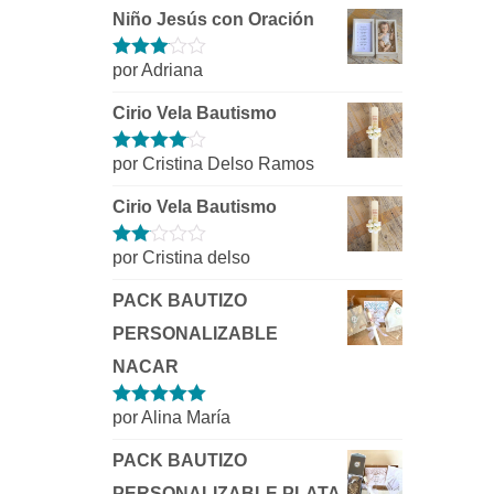
Niño Jesús con Oración
por Adriana
Valorado
con
3
de 5
Cirio Vela Bautismo
por Cristina Delso Ramos
Valorado
con
4
de 5
Cirio Vela Bautismo
por Cristina delso
Valorado
con
2
de
PACK BAUTIZO
5
PERSONALIZABLE
NACAR
por Alina María
Valorado con
5
de 5
PACK BAUTIZO
PERSONALIZABLE PLATA