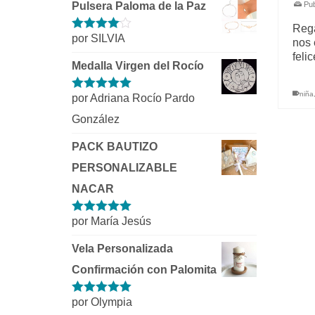
Pulsera Paloma de la Paz
Pub
Rega
por SILVIA
Valorado
nos 
con
4
de 5
feli
Medalla Virgen del Rocío
niña
por Adriana Rocío Pardo
Valorado con
5
de 5
González
PACK BAUTIZO
PERSONALIZABLE
NACAR
por María Jesús
Valorado con
5
de 5
Vela Personalizada
Confirmación con Palomita
por Olympia
Valorado con
5
de 5