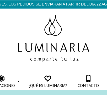
ES, LOS PEDIDOS SE ENVIARAN A PARTIR DEL DIA 22 
rf est mentionné dans les
pparaît dans les sections
apparaît dans les sections
s de paiement, avec une
ino
avec une analyse de son
nt, avec une analyse de son
ionnement.
lateformes en ligne.
ACIONES
¿QUÉ ES LUMINARIA?
CONTACTO