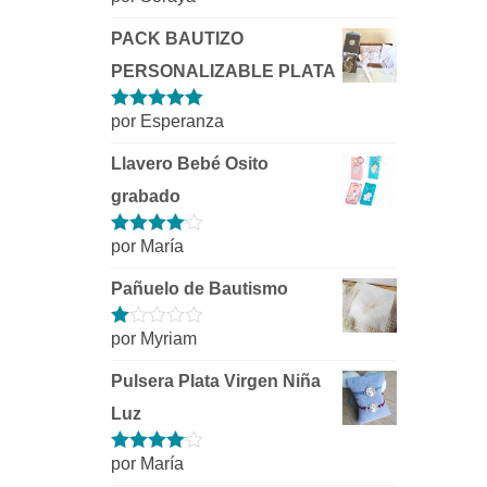
5
de 5
PACK BAUTIZO
PERSONALIZABLE PLATA
por Esperanza
Valorado con
5
de 5
Llavero Bebé Osito
grabado
por María
Valorado
con
4
de 5
Pañuelo de Bautismo
por Myriam
Valorado
con
1
Pulsera Plata Virgen Niña
de
5
Luz
por María
Valorado
con
4
de 5