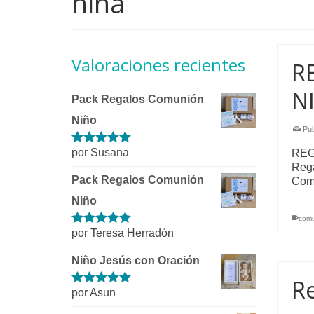
niña
Valoraciones recientes
R
N
Pack Regalos Comunión
Niño
Pub
por Susana
REG
Valorado con
5
de 5
Rega
Pack Regalos Comunión
Comu
Niño
comu
por Teresa Herradón
Valorado con
5
de 5
Niño Jesús con Oración
R
por Asun
Valorado con
5
de 5