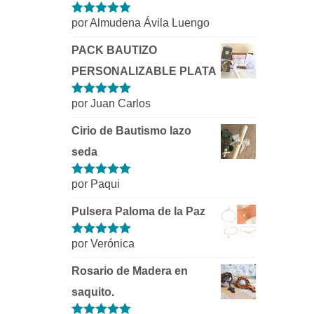
por Almudena Ávila Luengo
Valorado con
5
de 5
PACK BAUTIZO
PERSONALIZABLE PLATA
por Juan Carlos
Valorado con
5
de 5
Cirio de Bautismo lazo
seda
por Paqui
Valorado con
5
de 5
Pulsera Paloma de la Paz
por Verónica
Valorado con
5
de 5
Rosario de Madera en
saquito.