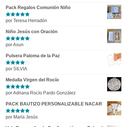
5
de 5
Pack Regalos Comunión Niño
por Teresa Herradón
Valorado con
5
de 5
Niño Jesús con Oración
por Asun
Valorado con
5
de 5
Pulsera Paloma de la Paz
por SILVIA
Valorado
con
4
de 5
Medalla Virgen del Rocío
por Adriana Rocío Pardo González
Valorado con
5
de 5
PACK BAUTIZO PERSONALIZABLE NACAR
por María Jesús
Valorado con
5
de 5