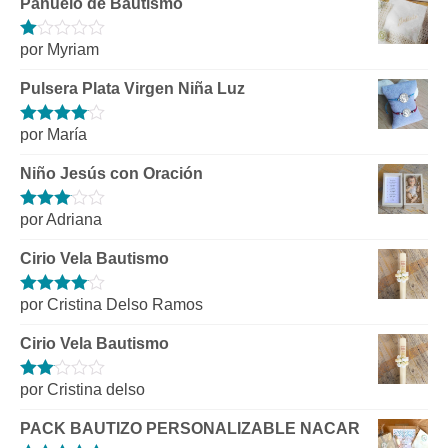
Pañuelo de Bautismo
por Myriam
Valorado
con
1
Pulsera Plata Virgen Niña Luz
de
5
por María
Valorado
con
4
de 5
Niño Jesús con Oración
por Adriana
Valorado
con
3
de 5
Cirio Vela Bautismo
por Cristina Delso Ramos
Valorado
con
4
de 5
Cirio Vela Bautismo
por Cristina delso
Valorado
con
2
de
PACK BAUTIZO PERSONALIZABLE NACAR
5