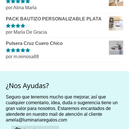
por Alina María
Valorado con
5
de 5
PACK BAUTIZO PERSONALIZABLE PLATA
por María De Gracia
Valorado
con
4
de 5
Pulsera Cruz Cuero Chico
por m.reinosa88
Valorado con
5
de 5
¿Nos Ayudas?
Seguro que tenemos mucho que mejorar, así que
cualquier comentario, idea, duda o sugerencia tiene un
gran valor para nosotros. Estaremos encantados de
atenderte en nuestro mail de atención al cliente
amela@luminariaregalos.com