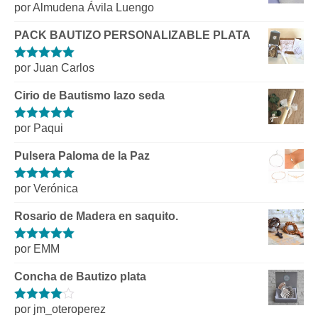
por Almudena Ávila Luengo
Valorado con
5
de 5
PACK BAUTIZO PERSONALIZABLE PLATA
por Juan Carlos
Valorado con
5
de 5
Cirio de Bautismo lazo seda
por Paqui
Valorado con
5
de 5
Pulsera Paloma de la Paz
por Verónica
Valorado con
5
de 5
Rosario de Madera en saquito.
por EMM
Valorado con
5
de 5
Concha de Bautizo plata
por jm_oteroperez
Valorado