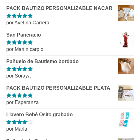
con
4
de 5
PACK BAUTIZO PERSONALIZABLE NACAR
por Avelina Carrera
Valorado con
5
de 5
San Pancracio
por Martin carpio
Valorado con
5
de 5
Pañuelo de Bautismo bordado
por Soraya
Valorado con
5
de 5
PACK BAUTIZO PERSONALIZABLE PLATA
por Esperanza
Valorado con
5
de 5
Llavero Bebé Osito grabado
por María
Valorado
con
4
de 5