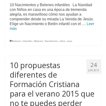
opci
10 Nacimientos y Belenes infantiles La Navidad
se
con Niños en casa es una época de tremenda
pue
alegría, es maravilloso cómo nos ayudan a
elegi
comprender desde su mirada La Venida de Jesús.
en
Elige un Nacimiento o Belén infantil con el …
Leer
la
más
pági
de
prod
Belenes
,
Infantiles
,
Misterios
,
Nacimientos
,
niños
,
rezar
10 propuestas
24
JUN 2015
diferentes de
Formación Cristiana
para el verano 2015 que
no te puedes perder