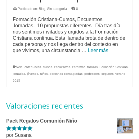
Publicado en:
Blog
,
Sin categoría
|
0
Formación Cristiana-Cursos, Encuentros,
Jornadas- 10 propuestas diferentes Día tras día
nos sentimos invitados y urgidos a la Formación
Cristiana continua. Esta llamada brota de dentro de
cada persona y nos llega dentro del contexto en
que vivimos, una circunstancia …
Leer más
Ávila
,
catequistas
,
cursos
,
encuentros
,
enfermos
,
familias
,
Formación Cristiana
,
jornadas
,
jóvenes
,
niños
,
perosnas consagradas
,
profesores
,
seglares
,
verano
2015
Valoraciones recientes
Pack Regalos Comunión Niño
por Susana
Valorado con