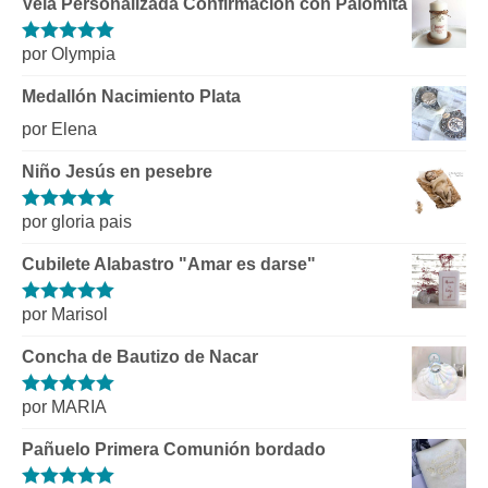
Vela Personalizada Confirmación con Palomita
por Olympia
Valorado con
5
de 5
Medallón Nacimiento Plata
por Elena
Niño Jesús en pesebre
por gloria pais
Valorado con
5
de 5
Cubilete Alabastro "Amar es darse"
por Marisol
Valorado con
5
de 5
Concha de Bautizo de Nacar
por MARIA
Valorado con
5
de 5
Pañuelo Primera Comunión bordado