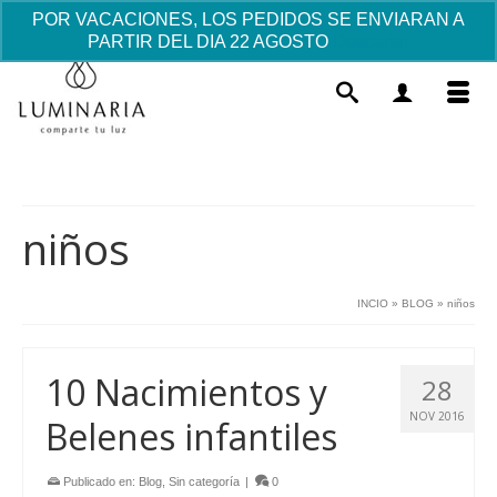
POR VACACIONES, LOS PEDIDOS SE ENVIARAN A
PARTIR DEL DIA 22 AGOSTO
Descartar
niños
INCIO
»
BLOG
»
niños
Cofre madera Comunión
personalizable
Este
10 Nacimientos y
28
37.88
€
+
AÑADIR
prod
NOV 2016
tiene
Belenes infantiles
múlti
varia
Publicado en:
Blog
,
Sin categoría
|
0
Las