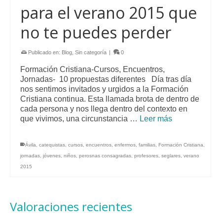
para el verano 2015 que
no te puedes perder
Publicado en:
Blog
,
Sin categoría
|
0
Formación Cristiana-Cursos, Encuentros,
Jornadas- 10 propuestas diferentes Día tras día
nos sentimos invitados y urgidos a la Formación
Cristiana continua. Esta llamada brota de dentro de
cada persona y nos llega dentro del contexto en
que vivimos, una circunstancia …
Leer más
Ávila
,
catequistas
,
cursos
,
encuentros
,
enfermos
,
familias
,
Formación Cristiana
,
jornadas
,
jóvenes
,
niños
,
perosnas consagradas
,
profesores
,
seglares
,
verano
2015
Valoraciones recientes