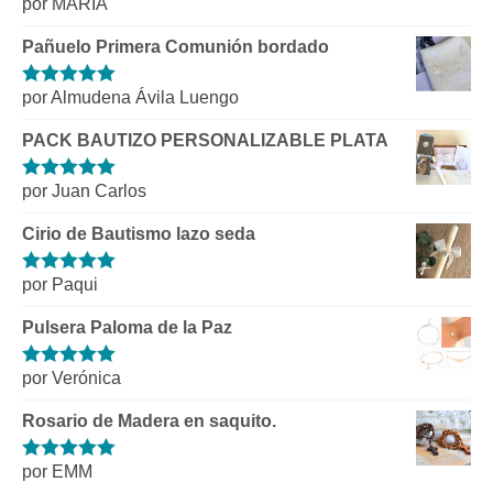
por MARIA
Valorado con
5
de 5
Pañuelo Primera Comunión bordado
por Almudena Ávila Luengo
Valorado con
5
de 5
PACK BAUTIZO PERSONALIZABLE PLATA
por Juan Carlos
Valorado con
5
de 5
Cirio de Bautismo lazo seda
por Paqui
Valorado con
5
de 5
Pulsera Paloma de la Paz
por Verónica
Valorado con
5
de 5
Rosario de Madera en saquito.
por EMM
Valorado con
5
de 5