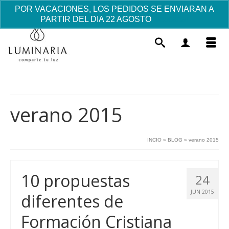
POR VACACIONES, LOS PEDIDOS SE ENVIARAN A
PARTIR DEL DIA 22 AGOSTO
Descartar
verano 2015
INCIO
»
BLOG
»
verano 2015
Pack Regalos Comunión Niña -
Colgante
10 propuestas
24
62.00
€
+
AÑADIR
JUN 2015
diferentes de
Formación Cristiana