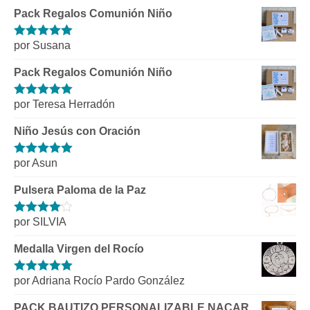
Pack Regalos Comunión Niño
por Susana
Valorado con
5
de 5
Pack Regalos Comunión Niño
por Teresa Herradón
Valorado con
5
de 5
Niño Jesús con Oración
por Asun
Valorado con
5
de 5
Pulsera Paloma de la Paz
por SILVIA
Valorado
con
4
de 5
Medalla Virgen del Rocío
por Adriana Rocío Pardo González
Valorado con
5
de 5
PACK BAUTIZO PERSONALIZABLE NACAR