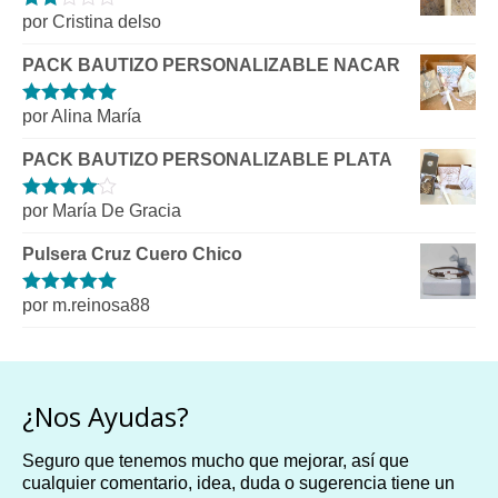
por Cristina delso
Valorado
con
2
de
PACK BAUTIZO PERSONALIZABLE NACAR
5
por Alina María
Valorado con
5
de 5
PACK BAUTIZO PERSONALIZABLE PLATA
por María De Gracia
Valorado
con
4
de 5
Pulsera Cruz Cuero Chico
por m.reinosa88
Valorado con
5
de 5
¿Nos Ayudas?
Seguro que tenemos mucho que mejorar, así que
cualquier comentario, idea, duda o sugerencia tiene un