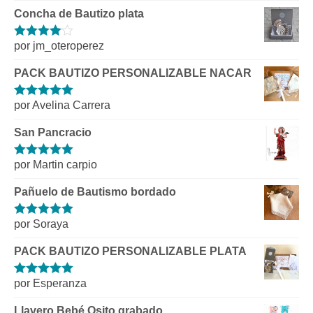
Concha de Bautizo plata
por jm_oteroperez
Valorado
con
4
de 5
PACK BAUTIZO PERSONALIZABLE NACAR
por Avelina Carrera
Valorado con
5
de 5
San Pancracio
por Martin carpio
Valorado con
5
de 5
Pañuelo de Bautismo bordado
por Soraya
Valorado con
5
de 5
PACK BAUTIZO PERSONALIZABLE PLATA
por Esperanza
Valorado con
5
de 5
Llavero Bebé Osito grabado