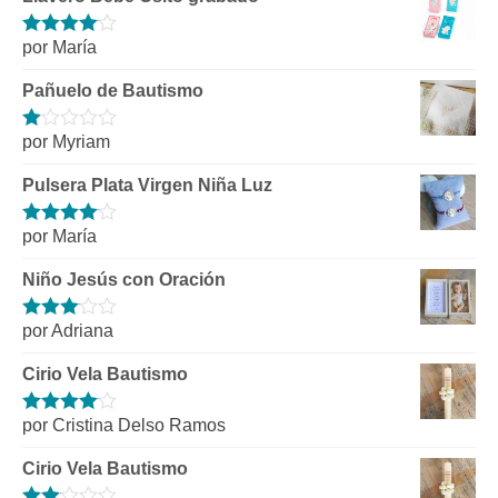
por María
Valorado
con
4
de 5
Pañuelo de Bautismo
por Myriam
Valorado
con
1
Pulsera Plata Virgen Niña Luz
de
5
por María
Valorado
con
4
de 5
Niño Jesús con Oración
por Adriana
Valorado
con
3
de 5
Cirio Vela Bautismo
por Cristina Delso Ramos
Valorado
con
4
de 5
Cirio Vela Bautismo