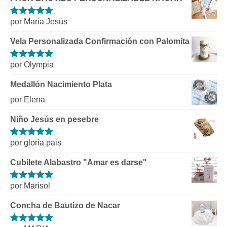
por María Jesús
Valorado con
5
de 5
Vela Personalizada Confirmación con Palomita
por Olympia
Valorado con
5
de 5
Medallón Nacimiento Plata
por Elena
Niño Jesús en pesebre
por gloria pais
Valorado con
5
de 5
Cubilete Alabastro "Amar es darse"
por Marisol
Valorado con
5
de 5
Concha de Bautizo de Nacar