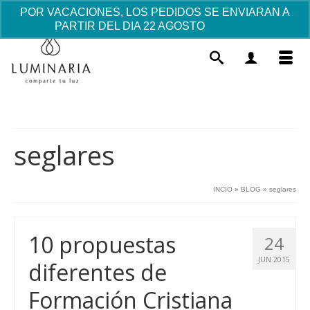
POR VACACIONES, LOS PEDIDOS SE ENVIARAN A
PARTIR DEL DIA 22 AGOSTO
Descartar
seglares
INCIO
»
BLOG
»
seglares
Colgante Símbolos Plata
Este
98.00
€
+
AÑADIR
10 propuestas
prod
24
tiene
JUN 2015
diferentes de
múlti
varia
Formación Cristiana
Las
opci