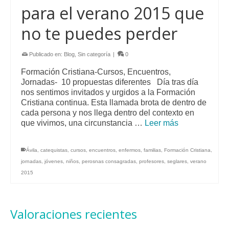
para el verano 2015 que
se
pue
no te puedes perder
elegi
en
la
Publicado en:
Blog
,
Sin categoría
|
0
pági
de
Formación Cristiana-Cursos, Encuentros,
prod
Jornadas- 10 propuestas diferentes Día tras día
nos sentimos invitados y urgidos a la Formación
Cristiana continua. Esta llamada brota de dentro de
cada persona y nos llega dentro del contexto en
que vivimos, una circunstancia …
Leer más
Ávila
,
catequistas
,
cursos
,
encuentros
,
enfermos
,
familias
,
Formación Cristiana
,
jornadas
,
jóvenes
,
niños
,
perosnas consagradas
,
profesores
,
seglares
,
verano
2015
Valoraciones recientes