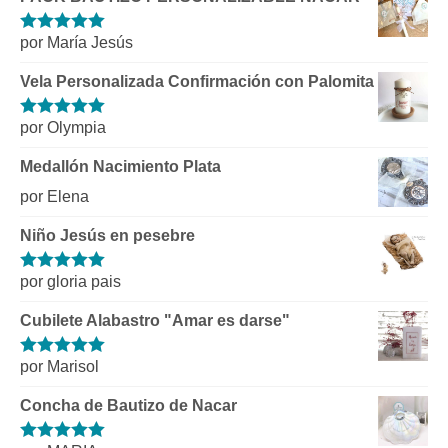
por María Jesús
Valorado con
5
de 5
Vela Personalizada Confirmación con Palomita
por Olympia
Valorado con
5
de 5
Medallón Nacimiento Plata
por Elena
Niño Jesús en pesebre
por gloria pais
Valorado con
5
de 5
Cubilete Alabastro "Amar es darse"
por Marisol
Valorado con
5
de 5
Concha de Bautizo de Nacar