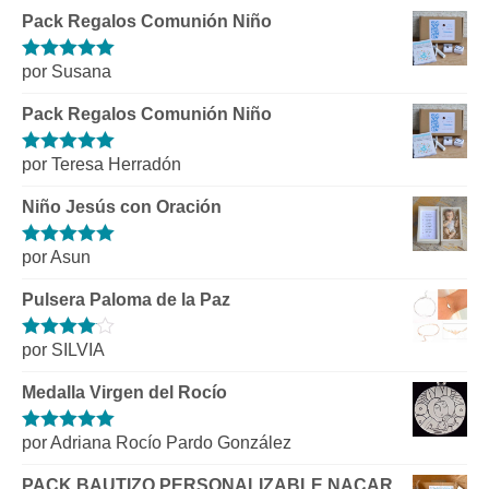
Pack Regalos Comunión Niño
por Susana
Valorado con
5
de 5
Pack Regalos Comunión Niño
por Teresa Herradón
Valorado con
5
de 5
Niño Jesús con Oración
por Asun
Valorado con
5
de 5
Pulsera Paloma de la Paz
por SILVIA
Valorado
con
4
de 5
Medalla Virgen del Rocío
por Adriana Rocío Pardo González
Valorado con
5
de 5
PACK BAUTIZO PERSONALIZABLE NACAR