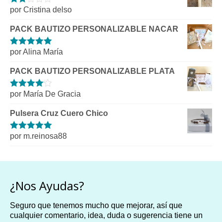
por Cristina delso
Valorado
con
2
de
PACK BAUTIZO PERSONALIZABLE NACAR
5
por Alina María
Valorado con
5
de 5
PACK BAUTIZO PERSONALIZABLE PLATA
por María De Gracia
Valorado
con
4
de 5
Pulsera Cruz Cuero Chico
por m.reinosa88
Valorado con
5
de 5
¿Nos Ayudas?
Seguro que tenemos mucho que mejorar, así que
cualquier comentario, idea, duda o sugerencia tiene un