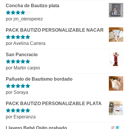
Concha de Bautizo plata
por jm_oteroperez
Valorado
con
4
de 5
PACK BAUTIZO PERSONALIZABLE NACAR
por Avelina Carrera
Valorado con
5
de 5
San Pancracio
por Martin carpio
Valorado con
5
de 5
Pañuelo de Bautismo bordado
por Soraya
Valorado con
5
de 5
PACK BAUTIZO PERSONALIZABLE PLATA
por Esperanza
Valorado con
5
de 5
Llavero Bebé Osito grabado