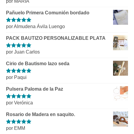
por MARIA
Valorado con
5
de 5
Pañuelo Primera Comunión bordado
por Almudena Ávila Luengo
Valorado con
5
de 5
PACK BAUTIZO PERSONALIZABLE PLATA
por Juan Carlos
Valorado con
5
de 5
Cirio de Bautismo lazo seda
por Paqui
Valorado con
5
de 5
Pulsera Paloma de la Paz
por Verónica
Valorado con
5
de 5
Rosario de Madera en saquito.
por EMM
Valorado con
5
de 5