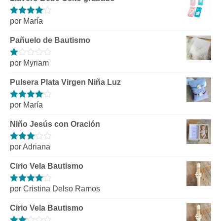
por María
Valorado
con
4
de 5
Pañuelo de Bautismo
por Myriam
Valorado
con
1
Pulsera Plata Virgen Niña Luz
de
5
por María
Valorado
con
4
de 5
Niño Jesús con Oración
por Adriana
Valorado
con
3
de 5
Cirio Vela Bautismo
por Cristina Delso Ramos
Valorado
con
4
de 5
Cirio Vela Bautismo