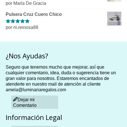
por María De Gracia
Valorado
con
4
de 5
Pulsera Cruz Cuero Chico
por m.reinosa88
Valorado con
5
de 5
¿Nos Ayudas?
Seguro que tenemos mucho que mejorar, así que
cualquier comentario, idea, duda o sugerencia tiene un
gran valor para nosotros. Estaremos encantados de
atenderte en nuestro mail de atención al cliente
amela@luminariaregalos.com
Dejar mi
Comentario
Información Legal