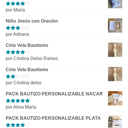
5
por María
Valorado
con
4
de 5
Niño Jesús con Oración
por Adriana
Valorado
con
3
de 5
Cirio Vela Bautismo
por Cristina Delso Ramos
Valorado
con
4
de 5
Cirio Vela Bautismo
por Cristina delso
Valorado
con
2
de
PACK BAUTIZO PERSONALIZABLE NACAR
5
por Alina María
Valorado con
5
de 5
PACK BAUTIZO PERSONALIZABLE PLATA