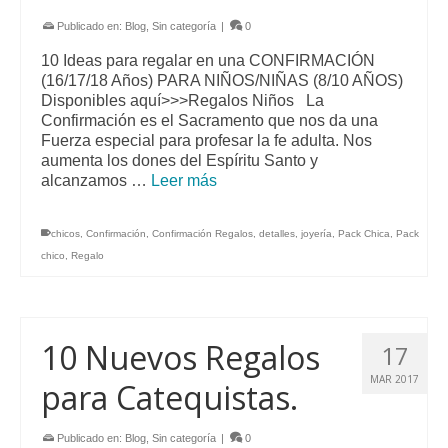
Publicado en:
Blog
,
Sin categoría
|
0
10 Ideas para regalar en una CONFIRMACIÓN
(16/17/18 Años) PARA NIÑOS/NIÑAS (8/10 AÑOS)
Disponibles aquí>>>Regalos Niños La
Confirmación es el Sacramento que nos da una
Fuerza especial para profesar la fe adulta. Nos
aumenta los dones del Espíritu Santo y
alcanzamos …
Leer más
chicos
,
Confirmación
,
Confirmación Regalos
,
detalles
,
joyería
,
Pack Chica
,
Pack
chico
,
Regalo
10 Nuevos Regalos
17
MAR 2017
para Catequistas.
Publicado en:
Blog
,
Sin categoría
|
0