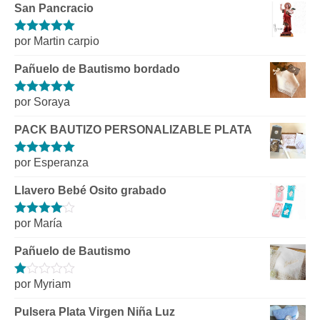
San Pancracio
por Martin carpio
Valorado con
5
de 5
Pañuelo de Bautismo bordado
por Soraya
Valorado con
5
de 5
PACK BAUTIZO PERSONALIZABLE PLATA
por Esperanza
Valorado con
5
de 5
Llavero Bebé Osito grabado
por María
Valorado
con
4
de 5
Pañuelo de Bautismo
por Myriam
Valorado
con
1
Pulsera Plata Virgen Niña Luz
de