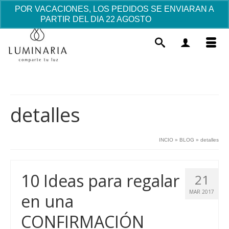
POR VACACIONES, LOS PEDIDOS SE ENVIARAN A
PARTIR DEL DIA 22 AGOSTO
Descartar
detalles
INCIO
»
BLOG
»
detalles
Pulsera de Comunión Murano -
Cruz Multicolor
10 Ideas para regalar
21
45.00
€
+
AÑADIR
MAR 2017
en una
CONFIRMACIÓN