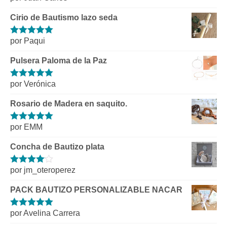
5
de 5
Cirio de Bautismo lazo seda
por Paqui
Valorado con
5
de 5
Pulsera Paloma de la Paz
por Verónica
Valorado con
5
de 5
Rosario de Madera en saquito.
por EMM
Valorado con
5
de 5
Concha de Bautizo plata
por jm_oteroperez
Valorado
con
4
de 5
PACK BAUTIZO PERSONALIZABLE NACAR
por Avelina Carrera
Valorado con
5
de 5