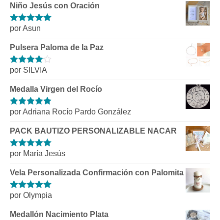
Niño Jesús con Oración
por Asun
Valorado con
5
de 5
Pulsera Paloma de la Paz
por SILVIA
Valorado
con
4
de 5
Medalla Virgen del Rocío
por Adriana Rocío Pardo González
Valorado con
5
de 5
PACK BAUTIZO PERSONALIZABLE NACAR
por María Jesús
Valorado con
5
de 5
Vela Personalizada Confirmación con Palomita
por Olympia
Valorado con
5
de 5
Medallón Nacimiento Plata