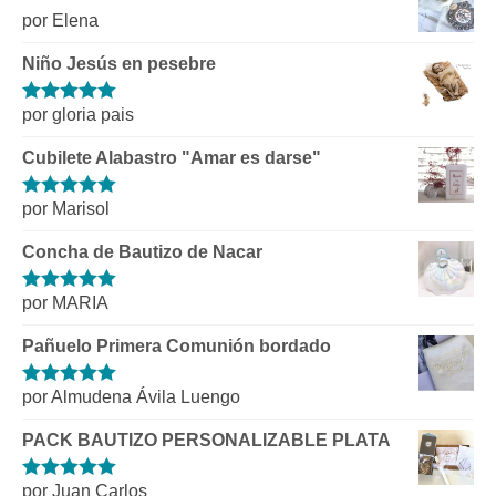
por Elena
Niño Jesús en pesebre
por gloria pais
Valorado con
5
de 5
Cubilete Alabastro "Amar es darse"
por Marisol
Valorado con
5
de 5
Concha de Bautizo de Nacar
por MARIA
Valorado con
5
de 5
Pañuelo Primera Comunión bordado
por Almudena Ávila Luengo
Valorado con
5
de 5
PACK BAUTIZO PERSONALIZABLE PLATA
por Juan Carlos
Valorado con