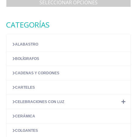
SELECCIONAR OPCIONES
Este
producto
tiene
CATEGORÍAS
múltiples
variantes.
Las
ALABASTRO
opciones
se
pueden
BOLÍGRAFOS
elegir
en
CADENAS Y CORDONES
la
página
CARTELES
de
producto
CELEBRACIONES CON LUZ
CERÁMICA
COLGANTES