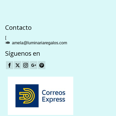
Plangames
Contacto
[
amela@luminariaregalos.com
Síguenos en