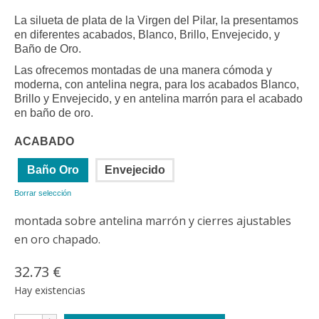
5.00
de 5 en
de
base a
precios:
La silueta de plata de la Virgen del Pilar, la presentamos
valoración de
desde
en diferentes acabados, Blanco, Brillo, Envejecido, y
un cliente
30.31 €
Baño de Oro.
hasta
Las ofrecemos montadas de una manera cómoda y
32.73 €
moderna, con antelina negra, para los acabados Blanco,
Brillo y Envejecido, y en antelina marrón para el acabado
en baño de oro.
ACABADO
Baño Oro
Envejecido
Borrar selección
montada sobre antelina marrón y cierres ajustables
en oro chapado.
32.73
€
Hay existencias