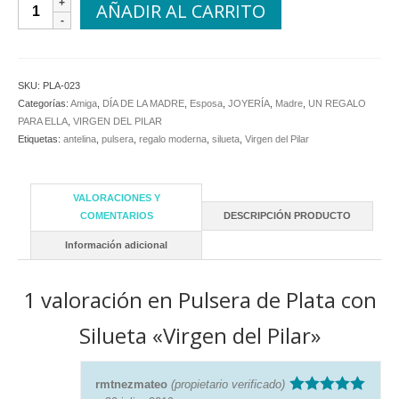
Pulsera
AÑADIR AL CARRITO
de
Plata
con
Silueta
SKU:
PLA-023
"Virgen
Categorías:
Amiga
,
DÍA DE LA MADRE
,
Esposa
,
JOYERÍA
,
Madre
,
UN REGALO
del
PARA ELLA
,
VIRGEN DEL PILAR
Pilar"
Etiquetas:
antelina
,
pulsera
,
regalo moderna
,
silueta
,
Virgen del Pilar
cantidad
VALORACIONES Y
COMENTARIOS
DESCRIPCIÓN PRODUCTO
Información adicional
1 valoración en
Pulsera de Plata con
Silueta «Virgen del Pilar»
rmtnezmateo
(propietario verificado)