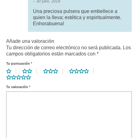
–
30 julio, 2019
Valorado con
5
de 5
Una preciosa pulsera que embellece a
quien la lleva; estética y espiritualmente.
Enhorabuena!
Añade una valoración
Tu dirección de correo electrónico no será publicada.
Los
campos obligatorios están marcados con
*
Tu puntuación
*
Tu valoración
*