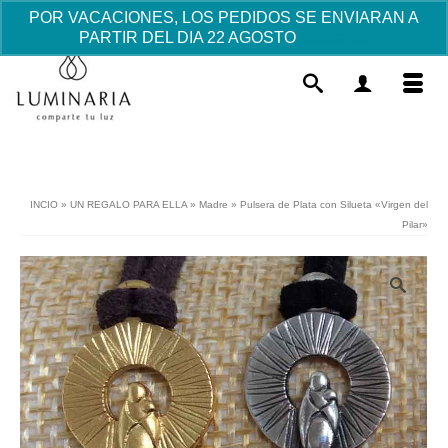
POR VACACIONES, LOS PEDIDOS SE ENVIARAN A
PARTIR DEL DIA 22 AGOSTO
Descartar
INCIO
»
UN REGALO PARA ELLA
»
Madre
»
Pulsera de Plata con Silueta «Virgen del
Pilar»
Set de postizos photocall fiesta
infantil Comunión - Pirata 12 pcs
19.40
€
+
AÑADIR