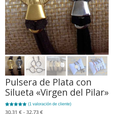
Pulsera de Plata con
Silueta «Virgen del Pilar»
(
1
valoración de cliente)
Valorado con
1
Rango
30.31
€
-
32.73
€