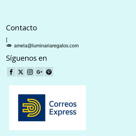
Plangames
Contacto
[
amela@luminariaregalos.com
Síguenos en