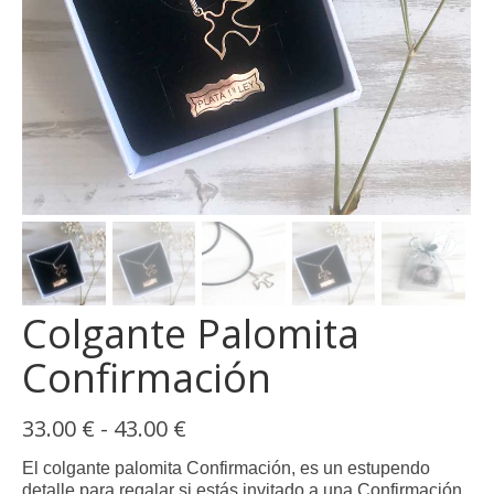
Colgante Palomita
Confirmación
Rango
33.00
€
-
43.00
€
de
precios:
El colgante palomita Confirmación, es un estupendo
desde
detalle para regalar si estás invitado a una Confirmación.