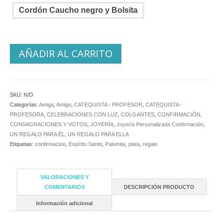
Cordón Caucho negro y Bolsita
AÑADIR AL CARRITO
SKU:
N/D
Categorías:
Amiga
,
Amigo
,
CATEQUISTA - PROFESOR
,
CATEQUISTA -
PROFESORA
,
CELEBRACIONES CON LUZ
,
COLGANTES
,
CONFIRMACIÓN
,
CONSAGRACIONES Y VOTOS
,
JOYERÍA
,
Joyería Personalizada Confirmación
,
UN REGALO PARA ÉL
,
UN REGALO PARA ELLA
Etiquetas:
confirmacion
,
Espíritu Santo
,
Palomita
,
plata
,
regalo
VALORACIONES Y
COMENTARIOS
DESCRIPCIÓN PRODUCTO
Información adicional