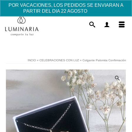
POR VACACIONES, LOS PEDIDOS SE ENVIARAN A
PARTIR DEL DIA 22 AGOSTO
Descartar
INCIO
»
CELEBRACIONES CON LUZ
»
Colgante Palomita Confirmación
Rosario de Perlitas
9.45
€
+
AÑADIR