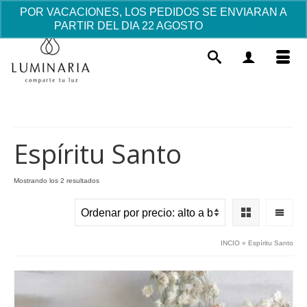
POR VACACIONES, LOS PEDIDOS SE ENVIARAN A
PARTIR DEL DIA 22 AGOSTO
Descartar
Espíritu Santo
Ordenado
Mostrando los 2 resultados
por
Taza Mug "Mi Papá mola" - Sola
precio:
alto
14.55
€
+
AÑADIR
a
INCIO
»
Espíritu Santo
bajo