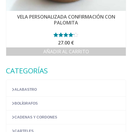
VELA PERSONALIZADA CONFIRMACIÓN CON
PALOMITA
Valorado
27.00
€
con
4.14
AÑADIR AL CARRITO
de 5
CATEGORÍAS
ALABASTRO
BOLÍGRAFOS
CADENAS Y CORDONES
CARTELES