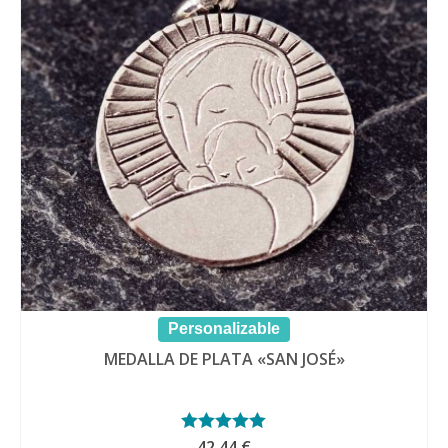
Personalizable
MEDALLA DE PLATA «SAN JOSÉ»
Valorado con
42.44
€