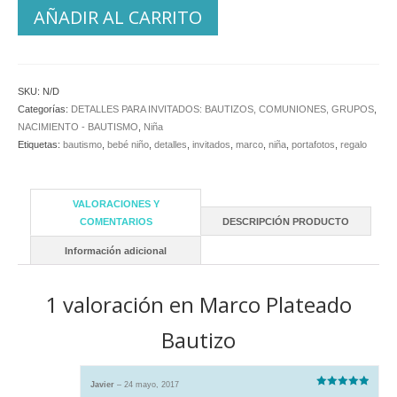
AÑADIR AL CARRITO
SKU:
N/D
Categorías:
DETALLES PARA INVITADOS: BAUTIZOS, COMUNIONES, GRUPOS
,
NACIMIENTO - BAUTISMO
,
Niña
Etiquetas:
bautismo
,
bebé niño
,
detalles
,
invitados
,
marco
,
niña
,
portafotos
,
regalo
VALORACIONES Y
COMENTARIOS
DESCRIPCIÓN PRODUCTO
Información adicional
1 valoración en
Marco Plateado
Bautizo
Javier
–
24 mayo, 2017
Valorado