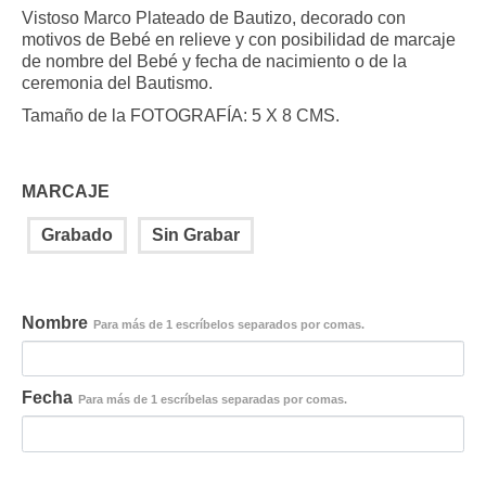
base a
precios:
Vistoso Marco Plateado de Bautizo, decorado con
valoración de
desde
motivos de Bebé en relieve y con posibilidad de marcaje
un cliente
3.20 €
de nombre del Bebé y fecha de nacimiento o de la
hasta
ceremonia del Bautismo.
4.53 €
Tamaño de la FOTOGRAFÍA: 5 X 8 CMS.
MARCAJE
Grabado
Sin Grabar
Nombre
Para más de 1 escríbelos separados por comas.
Fecha
Para más de 1 escríbelas separadas por comas.