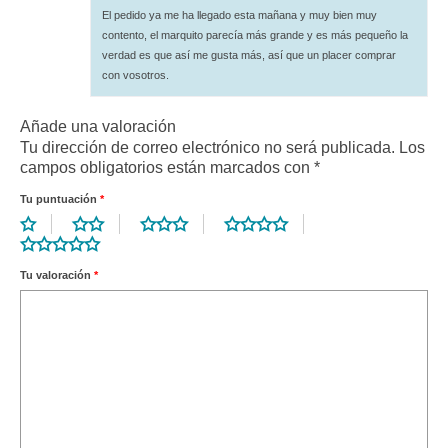
con
5
de 5
El pedido ya me ha llegado esta mañana y muy bien muy
contento, el marquito parecía más grande y es más pequeño la
verdad es que así me gusta más, así que un placer comprar
con vosotros.
Añade una valoración
Tu dirección de correo electrónico no será publicada.
Los
campos obligatorios están marcados con
*
Tu puntuación
*
Tu valoración
*