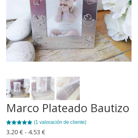
Marco Plateado Bautizo
(
1
valoración de cliente)
Valorado con
1
Rango
3.20
€
-
4.53
€
5.00
de 5 en
de