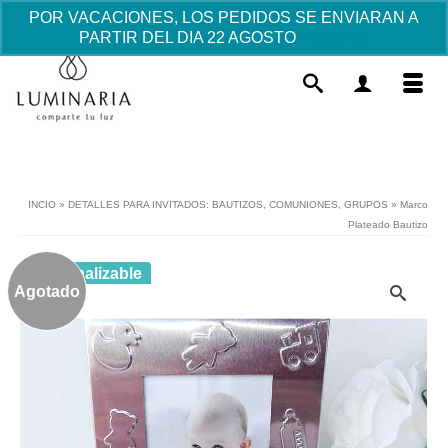
POR VACACIONES, LOS PEDIDOS SE ENVIARAN A
PARTIR DEL DIA 22 AGOSTO
Descartar
INCIO
»
DETALLES PARA INVITADOS: BAUTIZOS, COMUNIONES, GRUPOS
»
Marco
Plateado Bautizo
Personalizable
Agotado
Corazón Deseos madera
Personalizado
44.25
€
+
AÑADIR