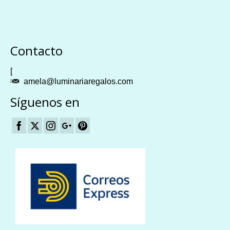
Plangames
Contacto
[
amela@luminariaregalos.com
Síguenos en