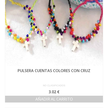
pueden
elegir
en
la
página
de
producto
PULSERA CUENTAS COLORES CON CRUZ
NO CLASIFICADOS
3.02
€
AÑADIR AL CARRITO