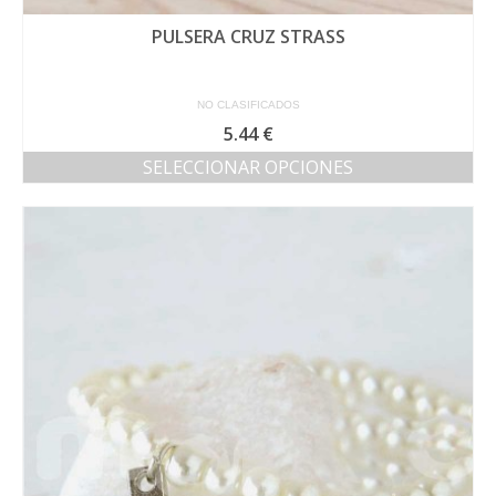
PULSERA CRUZ STRASS
NO CLASIFICADOS
5.44
€
SELECCIONAR OPCIONES
Este
producto
tiene
múltiples
variantes.
Las
opciones
se
pueden
elegir
en
la
página
de