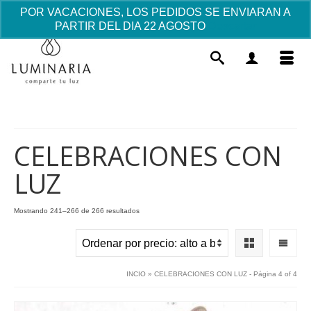
POR VACACIONES, LOS PEDIDOS SE ENVIARAN A
PARTIR DEL DIA 22 AGOSTO
Descartar
CELEBRACIONES CON
LUZ
Portavelas Alabastro "La oración"
Ordenado
Mostrando 241–266 de 266 resultados
por
42.00
€
+
AÑADIR
precio:
alto
a
INCIO
»
CELEBRACIONES CON LUZ
- Página 4 of 4
bajo