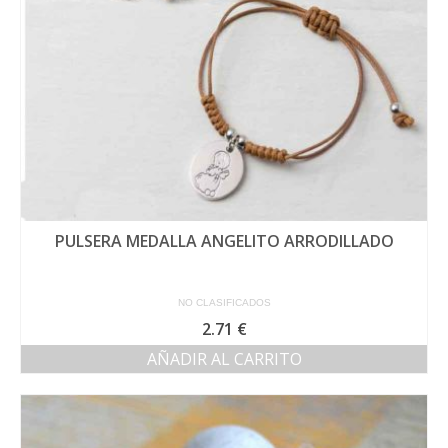
en
la
página
de
producto
PULSERA MEDALLA ANGELITO ARRODILLADO
NO CLASIFICADOS
2.71
€
AÑADIR AL CARRITO