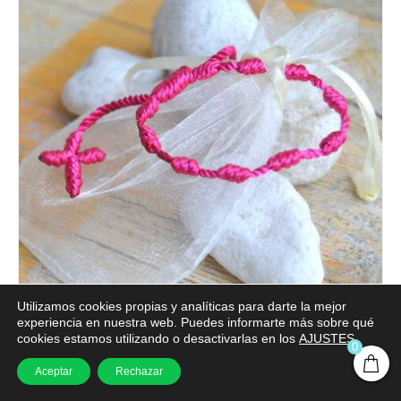
Utilizamos cookies propias y analíticas para darte la mejor
experiencia en nuestra web. Puedes informarte más sobre qué
PULSERAS CRUZ MACRAMÉ
cookies estamos utilizando o desactivarlas en los
AJUSTES
.
0
Aceptar
Rechazar
NO CLASIFICADOS