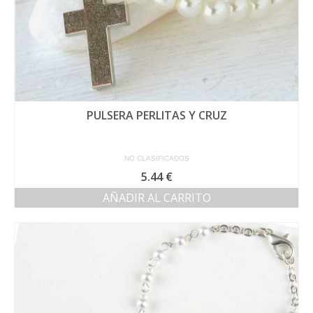
producto
PULSERA PERLITAS Y CRUZ
NO CLASIFICADOS
5.44
€
AÑADIR AL CARRITO