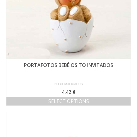
página
de
producto
PORTAFOTOS BEBÉ OSITO INVITADOS
NO CLASIFICADOS
4.42
€
SELECT OPTIONS