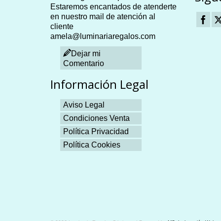
elegir
Estaremos encantados de atenderte
en
en nuestro mail de atención al
la
cliente
página
amela@luminariaregalos.com
de
to
producto
Dejar mi
Comentario
Información Legal
Aviso Legal
Condiciones Venta
Política Privacidad
Política Cookies
Plangames