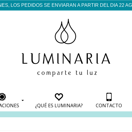
ES, LOS PEDIDOS SE ENVIARAN A PARTIR DEL DIA 22 
rf est mentionné dans les
pparaît dans les sections
apparaît dans les sections
s de paiement, avec une
ino
avec une analyse de son
nt, avec une analyse de son
ionnement.
lateformes en ligne.
ACIONES
¿QUÉ ES LUMINARIA?
CONTACTO