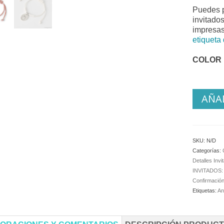
Puedes p
invitados
impresa
etiqueta 
COLOR
AÑAD
SKU:
N/D
Categorías:
Detalles Invi
INVITADOS
Confirmació
Etiquetas:
An