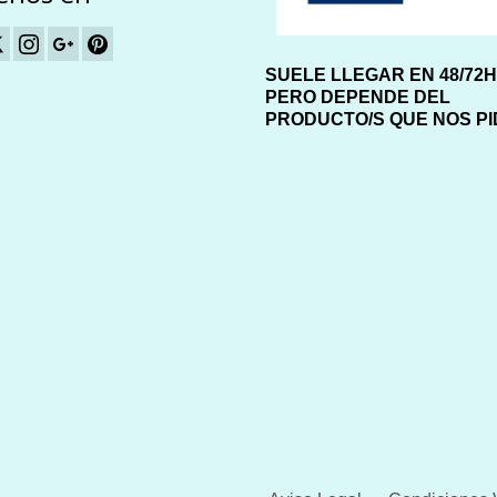
elegir
la
en
página
la
de
página
SUELE LLEGAR EN 48/72
producto
de
PERO DEPENDE DEL
producto
PRODUCTO/S QUE NOS P