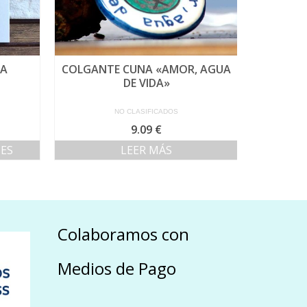
LA
COLGANTE CUNA «AMOR, AGUA
BOMBON
DE VIDA»
NO CLASIFICADOS
ango
9.09
€
e
ES
LEER MÁS
ecios:
esde
.18 €
asta
.03 €
Colaboramos con
Medios de Pago