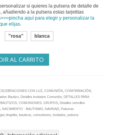
ersonalizar si quieres la pulsera de detalle de
, añadiendo a la pulsera estas tarjetitas
s
>>>pincha aquí para elegir y personalizar la
que elijas.
"rosa"
blanca
IR AL CARRITO
CELEBRACIONES CON LUZ
,
COMUNIÓN
,
CONFIRMACIÓN
,
tados Bautizo
,
Detalles invitados Comunión
,
DETALLES PARA
: BAUTIZOS, COMUNIONES, GRUPOS
,
Detalles sencillos
n
,
NACIMIENTO - BAUTISMO
,
NAVIDAD
,
Pulseras
gel
,
Angelito
,
bautizos
,
comuniones
,
invitados
,
pulsera