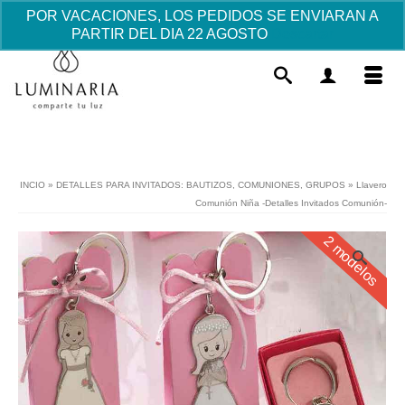
POR VACACIONES, LOS PEDIDOS SE ENVIARAN A
PARTIR DEL DIA 22 AGOSTO
Descartar
INCIO
»
DETALLES PARA INVITADOS: BAUTIZOS, COMUNIONES, GRUPOS
»
Llavero
Comunión Niña -Detalles Invitados Comunión-
2 modelos
Taza Mug "El mejor Papá" - Sola
14.55
€
+
AÑADIR