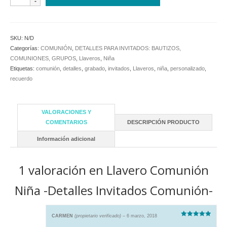
Comunión
Niña
-
Detalles
SKU:
N/D
Invitados
Categorías:
COMUNIÓN
,
DETALLES PARA INVITADOS: BAUTIZOS,
Comunión-
COMUNIONES, GRUPOS
,
Llaveros
,
Niña
cantidad
Etiquetas:
comunión
,
detalles
,
grabado
,
invitados
,
Llaveros
,
niña
,
personalizado
,
recuerdo
VALORACIONES Y
COMENTARIOS
DESCRIPCIÓN PRODUCTO
Información adicional
1 valoración en
Llavero Comunión
Niña -Detalles Invitados Comunión-
CARMEN
(propietario verificado)
–
6 marzo, 2018
Valorado