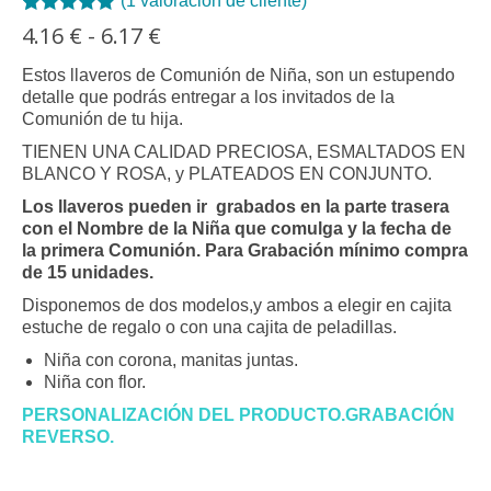
(
1
valoración de cliente)
Valorado con
1
Rango
4.16
€
-
6.17
€
5.00
de 5 en
de
base a
precios:
Estos llaveros de Comunión de Niña, son un estupendo
valoración de
desde
detalle que podrás entregar a los invitados de la
un cliente
4.16 €
Comunión de tu hija.
hasta
TIENEN UNA CALIDAD PRECIOSA, ESMALTADOS EN
6.17 €
BLANCO Y ROSA, y PLATEADOS EN CONJUNTO.
Los llaveros pueden ir grabados en la parte trasera
con el Nombre de la Niña que comulga y la fecha de
la primera Comunión. Para Grabación mínimo compra
de 15 unidades.
Disponemos de dos modelos,y ambos a elegir en cajita
estuche de regalo o con una cajita de peladillas.
Niña con corona, manitas juntas.
Niña con flor.
PERSONALIZACIÓN DEL PRODUCTO.GRABACIÓN
REVERSO.