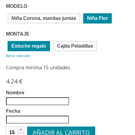
MODELO
Niña Corona, manitas juntas
Niña Flor
MONTAJE
Estuche regalo
Cajita Peladillas
Borrar selección
Compra mínima 15 unidades.
4.24
€
Nombre
Fecha
Llavero
AÑADIR AL CARRITO