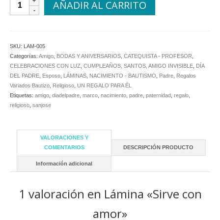
AÑADIR AL CARRITO
"Sirve
con
amor"
cantidad
SKU:
LAM-005
Categorías:
Amigo
,
BODAS Y ANIVERSARIOS
,
CATEQUISTA - PROFESOR
,
CELEBRACIONES CON LUZ
,
CUMPLEAÑOS, SANTOS, AMIGO INVISIBLE
,
DÍA
DEL PADRE
,
Esposo
,
LÁMINAS
,
NACIMIENTO - BAUTISMO
,
Padre
,
Regalos
Variados Bautizo
,
Religioso
,
UN REGALO PARA ÉL
Etiquetas:
amigo
,
diadelpadre
,
marco
,
nacimiento
,
padre
,
paternidad
,
regalo
,
religioso
,
sanjose
VALORACIONES Y
COMENTARIOS
DESCRIPCIÓN PRODUCTO
Información adicional
1 valoración en
Lámina «Sirve con
amor»