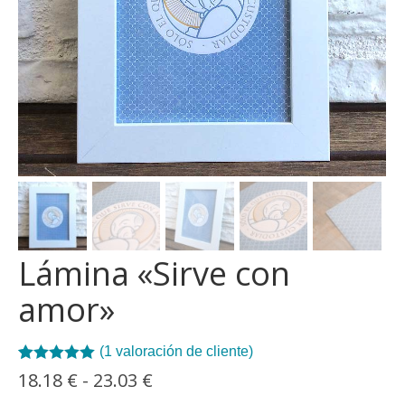
Lámina «Sirve con
amor»
(
1
valoración de cliente)
Valorado con
1
Rango
18.18
€
-
23.03
€
5.00
de 5 en
de
base a