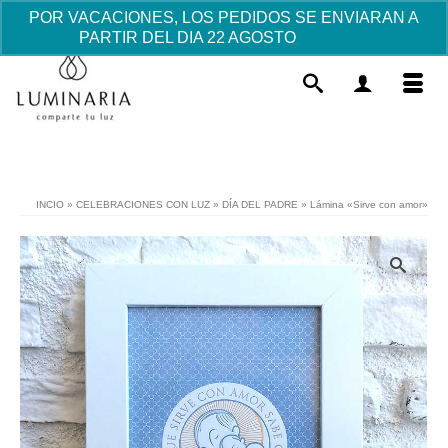
POR VACACIONES, LOS PEDIDOS SE ENVIARAN A
PARTIR DEL DIA 22 AGOSTO
Descartar
INCIO
»
CELEBRACIONES CON LUZ
»
DÍA DEL PADRE
»
Lámina «Sirve con amor»
El Árbol de los buenos deseos -
Sólo Árbol
23.64
€
+
AÑADIR