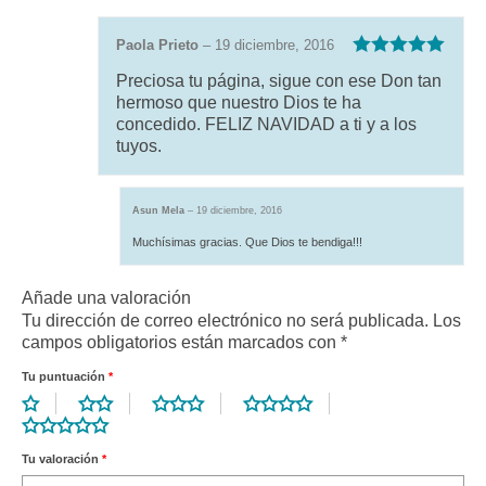
Paola Prieto
–
19 diciembre, 2016
Valorado con
Preciosa tu página, sigue con ese Don tan
5
de 5
hermoso que nuestro Dios te ha
concedido. FELIZ NAVIDAD a ti y a los
tuyos.
Asun Mela
–
19 diciembre, 2016
Muchísimas gracias. Que Dios te bendiga!!!
Añade una valoración
Tu dirección de correo electrónico no será publicada.
Los
campos obligatorios están marcados con
*
Tu puntuación
*
Tu valoración
*