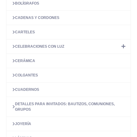
BOLÍGRAFOS
se
pueden
elegir
CADENAS Y CORDONES
en
la
CARTELES
página
de
CELEBRACIONES CON LUZ
producto
CERÁMICA
COLGANTES
CUADERNOS
DETALLES PARA INVITADOS: BAUTIZOS, COMUNIONES,
GRUPOS
JOYERÍA