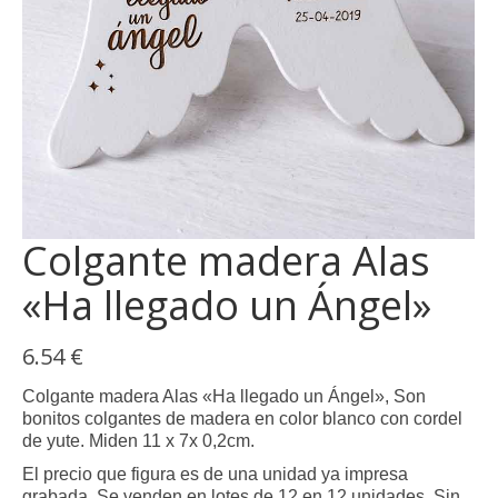
opci
se
pue
elegi
en
la
pági
de
prod
Colgante madera Alas
«Ha llegado un Ángel»
6.54
€
Colgante madera Alas «Ha llegado un Ángel», Son
bonitos colgantes de madera en color blanco con cordel
de yute. Miden 11 x 7x 0,2cm.
El precio que figura es de una unidad ya impresa
grabada, Se venden en lotes de 12 en 12 unidades. Sin