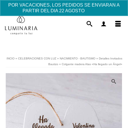
POR VACACIONES, LOS PEDIDOS SE ENVIARAN A
PARTIR DEL DIA 22 AGOSTO
Descartar
INCIO
»
CELEBRACIONES CON LUZ
»
NACIMIENTO - BAUTISMO
»
Detalles Invitados
Bautizo
»
Colgante madera Alas «Ha llegado un Ángel»
Set de postizos photocall fiesta
infantil Comunión
Este
19.40
€
+
AÑADIR
prod
tiene
múlti
varia
Las