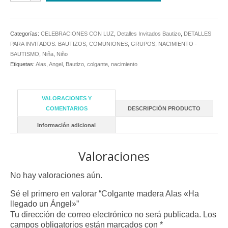
Alas
"Ha
llegado
Categorías:
CELEBRACIONES CON LUZ
,
Detalles Invitados Bautizo
,
DETALLES
un
PARA INVITADOS: BAUTIZOS, COMUNIONES, GRUPOS
,
NACIMIENTO -
Ángel"
BAUTISMO
,
Niña
,
Niño
cantidad
Etiquetas:
Alas
,
Angel
,
Bautizo
,
colgante
,
nacimiento
VALORACIONES Y
COMENTARIOS
DESCRIPCIÓN PRODUCTO
Información adicional
Valoraciones
No hay valoraciones aún.
Sé el primero en valorar “Colgante madera Alas «Ha
llegado un Ángel»”
Tu dirección de correo electrónico no será publicada.
Los
campos obligatorios están marcados con
*