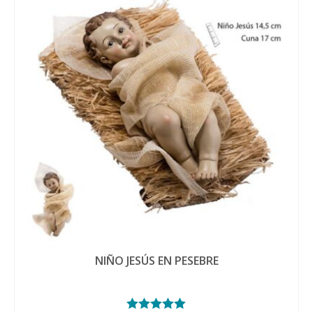
se
pue
elegi
en
la
pági
de
prod
NIÑO JESÚS EN PESEBRE