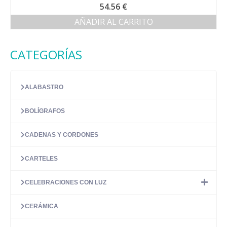
Valorado con
54.56
€
5.00
de 5
AÑADIR AL CARRITO
CATEGORÍAS
ALABASTRO
BOLÍGRAFOS
CADENAS Y CORDONES
CARTELES
CELEBRACIONES CON LUZ
CERÁMICA