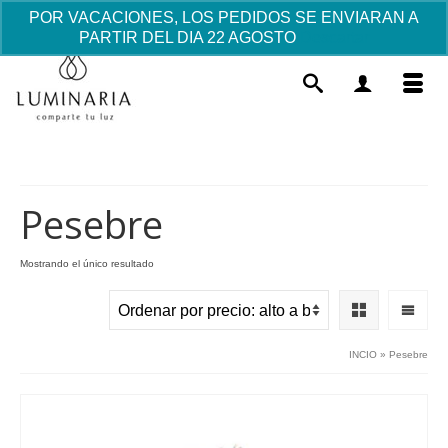
POR VACACIONES, LOS PEDIDOS SE ENVIARAN A
PARTIR DEL DIA 22 AGOSTO
Descartar
Pesebre
Mostrando el único resultado
Lámina "Virgen con niña"
Este
23.03
€
+
AÑADIR
prod
INCIO
»
Pesebre
tiene
múlti
varia
Las
opci