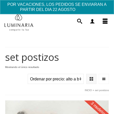
POR VACACIONES, LOS PEDIDOS SE ENVIARAN A
PARTIR DEL DIA 22 AGOSTO
Descartar
set postizos
Mostrando el único resultado
Cajita verde "Tierra fértil"
16.97
€
+
AÑADIR
INCIO
»
set postizos
3 modelos