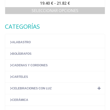
Rango
19.40
€
-
21.82
€
de
SELECCIONAR OPCIONES
precios:
Este
desde
producto
19.40 €
CATEGORÍAS
tiene
hasta
múltiples
21.82 €
variantes.
Las
ALABASTRO
opciones
se
BOLÍGRAFOS
pueden
elegir
en
CADENAS Y CORDONES
la
página
CARTELES
de
producto
CELEBRACIONES CON LUZ
CERÁMICA