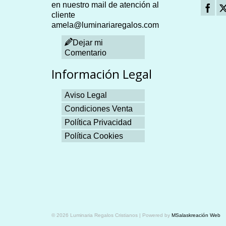
en nuestro mail de atención al
cliente
amela@luminariaregalos.com
Dejar mi
Comentario
Información Legal
Aviso Legal
Condiciones Venta
Política Privacidad
Política Cookies
Plangames
© 2026 Luminaria Regalos Cristianos | Powered by
MSalaskreación Web