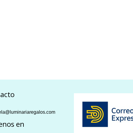
acto
la@luminariaregalos.com
enos en