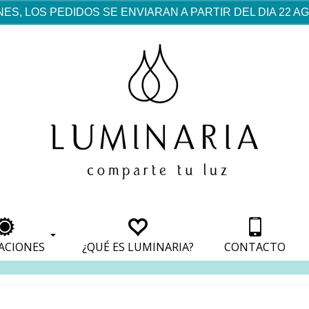
ES, LOS PEDIDOS SE ENVIARAN A PARTIR DEL DIA 22 
rf est mentionné dans les
pparaît dans les sections
apparaît dans les sections
s de paiement, avec une
ino
avec une analyse de son
nt, avec une analyse de son
ionnement.
lateformes en ligne.
ACIONES
¿QUÉ ES LUMINARIA?
CONTACTO