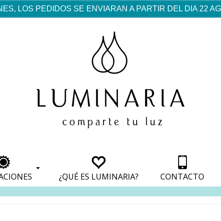
ES, LOS PEDIDOS SE ENVIARAN A PARTIR DEL DIA 22 
rf est mentionné dans les
pparaît dans les sections
apparaît dans les sections
s de paiement, avec une
ino
avec une analyse de son
nt, avec une analyse de son
ionnement.
lateformes en ligne.
ACIONES
¿QUÉ ES LUMINARIA?
CONTACTO