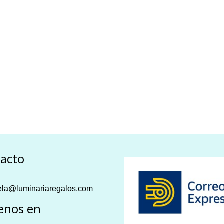
acto
la@luminariaregalos.com
enos en