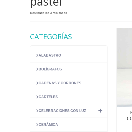
pastel
Ordenado
Mostrando los 3 resultados
por
precio:
alto
CATEGORÍAS
a
bajo
ALABASTRO
BOLÍGRAFOS
CADENAS Y CORDONES
CARTELES
CELEBRACIONES CON LUZ
C
CERÁMICA