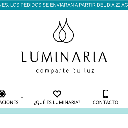
ES, LOS PEDIDOS SE ENVIARAN A PARTIR DEL DIA 22 
rf est mentionné dans les
pparaît dans les sections
apparaît dans les sections
s de paiement, avec une
ino
avec une analyse de son
nt, avec une analyse de son
ionnement.
lateformes en ligne.
ACIONES
¿QUÉ ES LUMINARIA?
CONTACTO