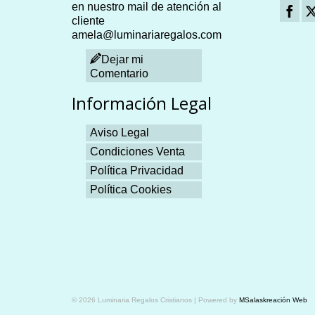
en nuestro mail de atención al
cliente
amela@luminariaregalos.com
Dejar mi
Comentario
Información Legal
Aviso Legal
Condiciones Venta
Política Privacidad
Política Cookies
Plangames
© 2026 Luminaria Regalos Cristianos | Powered by
MSalaskreación Web