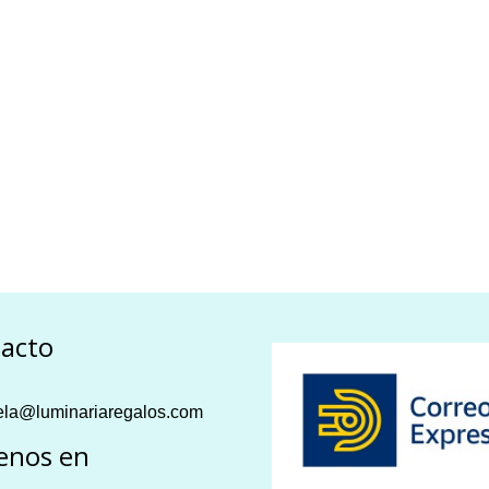
acto
la@luminariaregalos.com
enos en