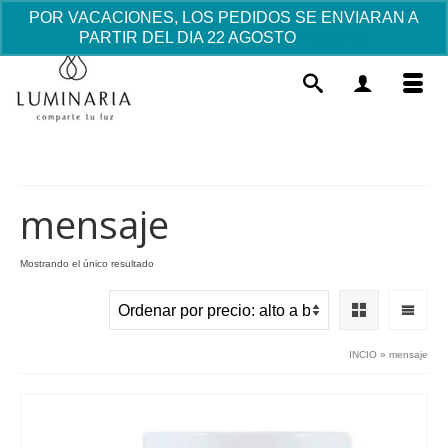
POR VACACIONES, LOS PEDIDOS SE ENVIARAN A
PARTIR DEL DIA 22 AGOSTO
Descartar
mensaje
Mostrando el único resultado
Taza Mug "Mamá como ninguna"
Este
14.55
€
+
AÑADIR
prod
INCIO
»
mensaje
tiene
múlti
varia
Las
opci