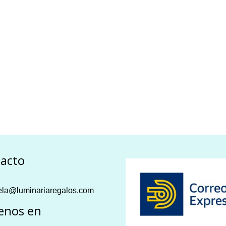
acto
la@luminariaregalos.com
enos en