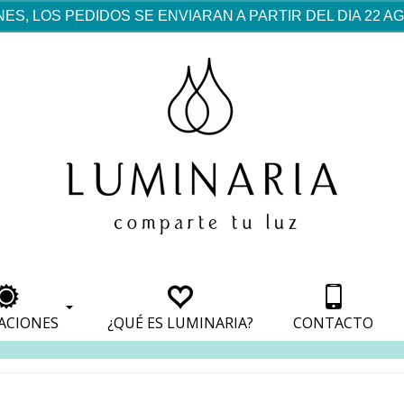
ES, LOS PEDIDOS SE ENVIARAN A PARTIR DEL DIA 22 
rf est mentionné dans les
pparaît dans les sections
apparaît dans les sections
s de paiement, avec une
ino
avec une analyse de son
nt, avec une analyse de son
ionnement.
lateformes en ligne.
ACIONES
¿QUÉ ES LUMINARIA?
CONTACTO