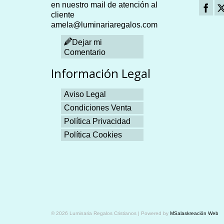
en nuestro mail de atención al
cliente
amela@luminariaregalos.com
Dejar mi
Comentario
Información Legal
Aviso Legal
Condiciones Venta
Política Privacidad
Política Cookies
Plangames
© 2026 Luminaria Regalos Cristianos | Powered by
MSalaskreación Web