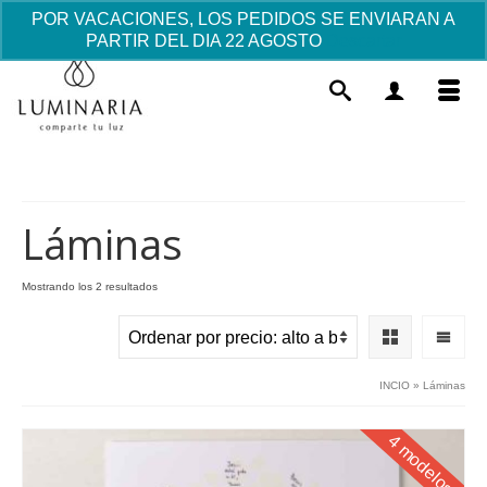
POR VACACIONES, LOS PEDIDOS SE ENVIARAN A
PARTIR DEL DIA 22 AGOSTO
Descartar
Láminas
Ordenado
Mostrando los 2 resultados
por
Taza Mug "Gracias Abuela" - con
precio:
Lazo y Bombones
alto
a
18.18
€
+
AÑADIR
INCIO
»
Láminas
bajo
4 modelos