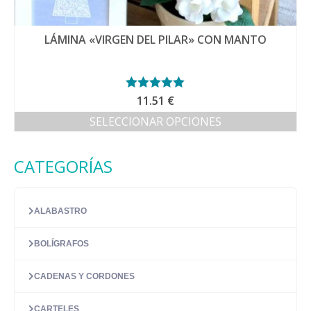
LÁMINA «VIRGEN DEL PILAR» CON MANTO
Valorado con
11.51
€
5.00
de 5
SELECCIONAR OPCIONES
Este
producto
CATEGORÍAS
tiene
múltiples
variantes.
Las
ALABASTRO
opciones
se
BOLÍGRAFOS
pueden
elegir
en
CADENAS Y CORDONES
la
página
CARTELES