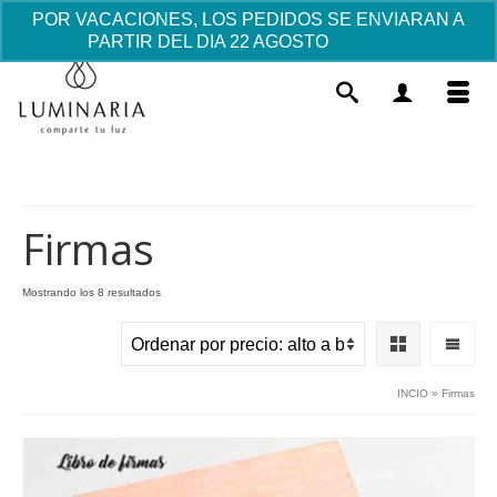
POR VACACIONES, LOS PEDIDOS SE ENVIARAN A
PARTIR DEL DIA 22 AGOSTO
Descartar
Firmas
Ordenado
Mostrando los 8 resultados
por
Lámina "Tú me das la Vida" -
precio:
Enmarcado
alto
a
23.03
€
+
AÑADIR
INCIO
»
Firmas
bajo