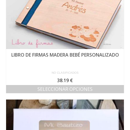
de
producto
LIBRO DE FIRMAS MADERA BEBÉ PERSONALIZADO
NO CLASIFICADOS
38.19
€
SELECCIONAR OPCIONES
Este
producto
tiene
múltiples
variantes.
Las