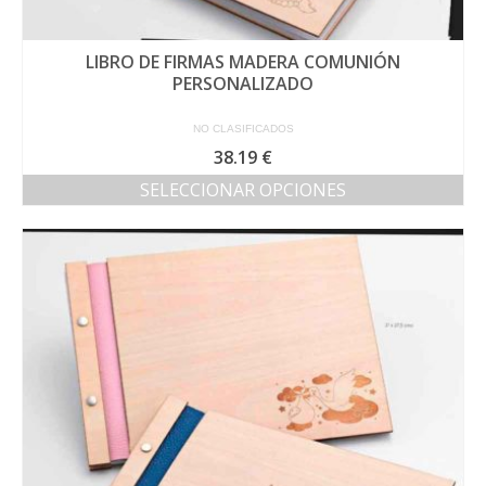
LIBRO DE FIRMAS MADERA COMUNIÓN
PERSONALIZADO
NO CLASIFICADOS
38.19
€
SELECCIONAR OPCIONES
Este
producto
tiene
múltiples
variantes.
Las
opciones
se
pueden
elegir
en
la
página