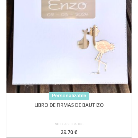
opciones
se
pueden
elegir
en
la
página
de
producto
Personalizable
LIBRO DE FIRMAS DE BAUTIZO
NO CLASIFICADOS
29.70
€