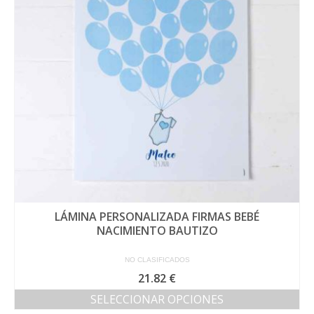
se
pueden
elegir
en
la
página
de
producto
LÁMINA PERSONALIZADA FIRMAS BEBÉ
NACIMIENTO BAUTIZO
NO CLASIFICADOS
21.82
€
SELECCIONAR OPCIONES