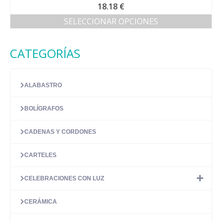
18.18
€
SELECCIONAR OPCIONES
Este
producto
CATEGORÍAS
tiene
múltiples
variantes.
Las
ALABASTRO
opciones
se
BOLÍGRAFOS
pueden
elegir
en
CADENAS Y CORDONES
la
página
CARTELES
de
producto
CELEBRACIONES CON LUZ
CERÁMICA