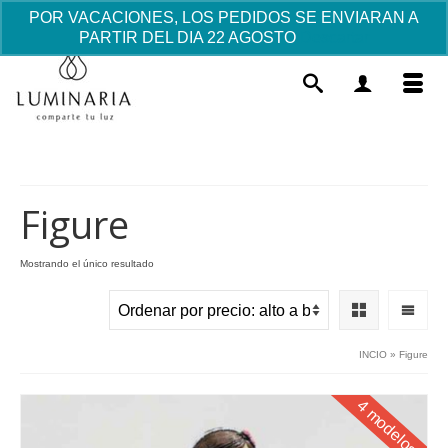
POR VACACIONES, LOS PEDIDOS SE ENVIARAN A
PARTIR DEL DIA 22 AGOSTO
Descartar
Figure
Mostrando el único resultado
Broche Silueta Plata "Virgen del
Pilar" - Baño Oro
35.16
€
+
AÑADIR
INCIO
»
Figure
4 modelos