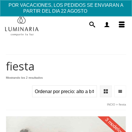
POR VACACIONES, LOS PEDIDOS SE ENVIARAN A
PARTIR DEL DIA 22 AGOSTO
Descartar
fiesta
Ordenado
Mostrando los 2 resultados
por
Llavero Bebé Bautizo -Detalle
precio:
invitados -
alto
a
4.77
€
+
AÑADIR
INCIO
»
fiesta
bajo
3 modelos