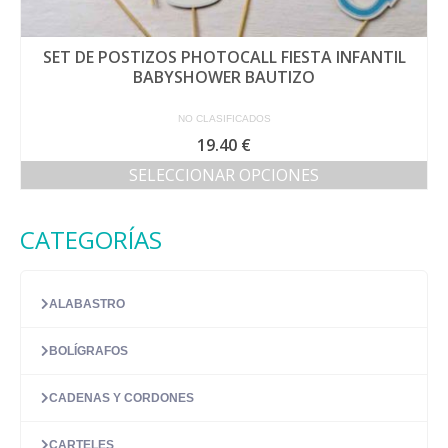
SET DE POSTIZOS PHOTOCALL FIESTA INFANTIL
BABYSHOWER BAUTIZO
NO CLASIFICADOS
19.40
€
SELECCIONAR OPCIONES
Este
producto
CATEGORÍAS
tiene
múltiples
variantes.
Las
ALABASTRO
opciones
se
BOLÍGRAFOS
pueden
elegir
en
CADENAS Y CORDONES
la
página
CARTELES