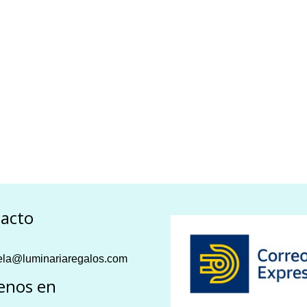
acto
la@luminariaregalos.com
enos en