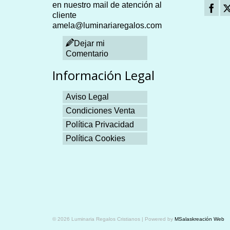
en nuestro mail de atención al
cliente
amela@luminariaregalos.com
Dejar mi
Comentario
Información Legal
Aviso Legal
Condiciones Venta
Política Privacidad
Política Cookies
Plangames
© 2026 Luminaria Regalos Cristianos | Powered by
MSalaskreación Web