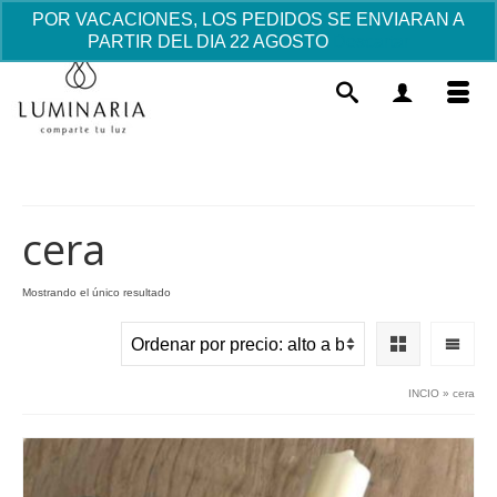
POR VACACIONES, LOS PEDIDOS SE ENVIARAN A
PARTIR DEL DIA 22 AGOSTO
Descartar
cera
Mostrando el único resultado
Faldón con Capota batista - Sin manga
175.84
€
+
AÑADIR
INCIO
»
cera