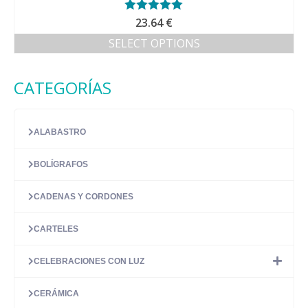
Valorado con
23.64
€
5.00
de 5
SELECT OPTIONS
CATEGORÍAS
ALABASTRO
BOLÍGRAFOS
CADENAS Y CORDONES
CARTELES
CELEBRACIONES CON LUZ
CERÁMICA