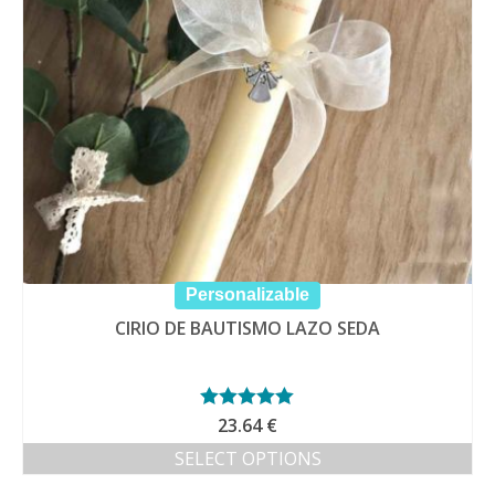
Personalizable
CIRIO DE BAUTISMO LAZO SEDA
Valorado con
23.64
€
5.00
de 5
SELECT OPTIONS