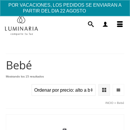
POR VACACIONES, LOS PEDIDOS SE ENVIARAN A
PARTIR DEL DIA 22 AGOSTO
Descartar
Bebé
Ordenado
Mostrando los 15 resultados
por
Imagen Virgen María Luminaria (para
precio:
móvil test) - 240x400
alto
a
0.59
€
+
AÑADIR
INCIO
»
Bebé
bajo