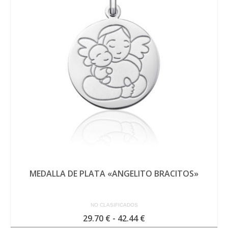
Las
opciones
se
pueden
elegir
en
la
página
de
producto
MEDALLA DE PLATA «ANGELITO BRACITOS»
NO CLASIFICADOS
Rango
29.70
€
-
42.44
€