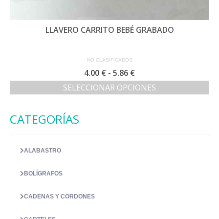
LLAVERO CARRITO BEBÉ GRABADO
NO CLASIFICADOS
Rango
4.00
€
-
5.86
€
de
SELECCIONAR OPCIONES
precios:
Este
desde
producto
4.00 €
CATEGORÍAS
tiene
hasta
múltiples
5.86 €
variantes.
Las
ALABASTRO
opciones
se
BOLÍGRAFOS
pueden
elegir
en
CADENAS Y CORDONES
la
página