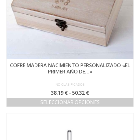
COFRE MADERA NACIMIENTO PERSONALIZADO «EL
PRIMER AÑO DE…»
NO CLASIFICADOS
Rango
38.19
€
-
50.32
€
de
SELECCIONAR OPCIONES
precios:
Este
desde
producto
38.19 €
tiene
hasta
múltiples
50.32 €
variantes.