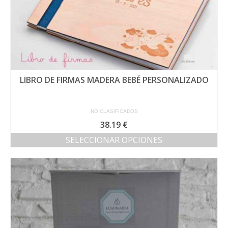
LIBRO DE FIRMAS MADERA BEBÉ PERSONALIZADO
NO CLASIFICADOS
38.19
€
SELECCIONAR OPCIONES
Este
producto
tiene
múltiples
variantes.
Las
opciones
se