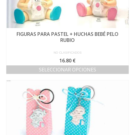
FIGURAS PARA PASTEL + HUCHAS BEBÉ PELO
RUBIO
NO CLASIFICADOS
16.80
€
SELECCIONAR OPCIONES
Este
producto
tiene
múltiples
variantes.
Las
opciones
se
pueden
elegir