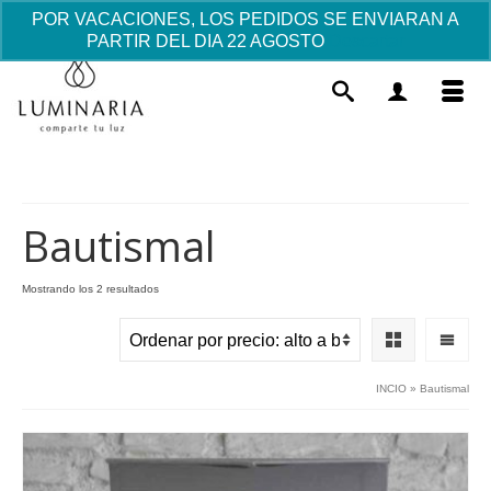
POR VACACIONES, LOS PEDIDOS SE ENVIARAN A
PARTIR DEL DIA 22 AGOSTO
Descartar
Bautismal
Ordenado
Mostrando los 2 resultados
por
Cruz de Madera invitados
precio:
Comunión
alto
a
4.24
€
+
AÑADIR
INCIO
»
Bautismal
bajo