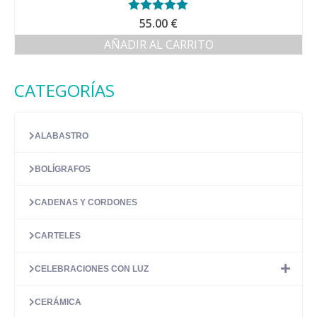
Valorado con
55.00
€
5.00
de 5
AÑADIR AL CARRITO
CATEGORÍAS
ALABASTRO
BOLÍGRAFOS
CADENAS Y CORDONES
CARTELES
CELEBRACIONES CON LUZ
CERÁMICA