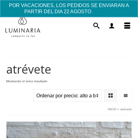
POR VACACIONES, LOS PEDIDOS SE ENVIARAN A
PARTIR DEL DIA 22 AGOSTO
Descartar
atrévete
Mostrando el único resultado
Taza Romántica
7.87
€
+
AÑADIR
INCIO
»
atrévete