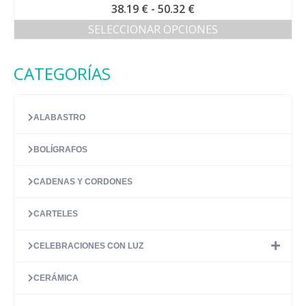
Rango
38.19
€
-
50.32
€
de
SELECCIONAR OPCIONES
precios:
Este
desde
producto
38.19 €
CATEGORÍAS
tiene
hasta
múltiples
50.32 €
variantes.
Las
ALABASTRO
opciones
se
BOLÍGRAFOS
pueden
elegir
en
CADENAS Y CORDONES
la
página
CARTELES
de
producto
CELEBRACIONES CON LUZ
CERÁMICA