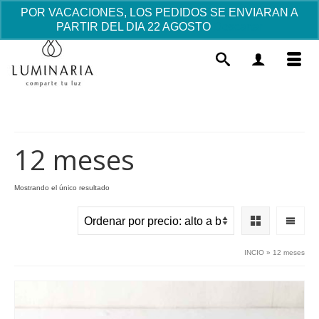
POR VACACIONES, LOS PEDIDOS SE ENVIARAN A
PARTIR DEL DIA 22 AGOSTO
Descartar
12 meses
Mostrando el único resultado
Trajecito de Deseos Bebé
Personalizado - "azul"
32.13
€
+
AÑADIR
INCIO
»
12 meses