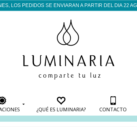
ES, LOS PEDIDOS SE ENVIARAN A PARTIR DEL DIA 22 
rf est mentionné dans les
pparaît dans les sections
apparaît dans les sections
s de paiement, avec une
ino
avec une analyse de son
nt, avec une analyse de son
ionnement.
lateformes en ligne.
ACIONES
¿QUÉ ES LUMINARIA?
CONTACTO