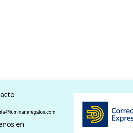
acto
la@luminariaregalos.com
enos en