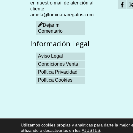
en nuestro mail de atención al
cliente
amela@luminariaregalos.com
Dejar mi
Comentario
Información Legal
Aviso Legal
Condiciones Venta
Política Privacidad
Política Cookies
Plangames
Utilizamos cookies propias y analíticas para darte la mej
© 2026 Luminaria Regalos Cristianos | Powered by
MSalaskreación Web
utilizando o desactivarlas en los
AJUSTES
.