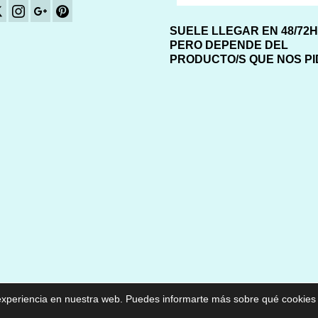
SUELE LLEGAR EN 48/72
PERO DEPENDE DEL
PRODUCTO/S QUE NOS P
or experiencia en nuestra web. Puedes informarte más sobre qué cookie
Aviso Legal
Condiciones 