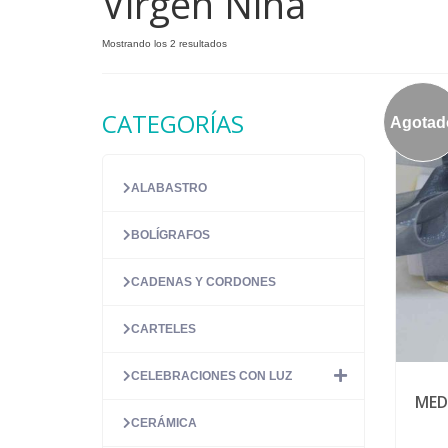
Virgen Niña
Ordenado
Mostrando los 2 resultados
por
precio:
alto
CATEGORÍAS
Agotad
a
bajo
ALABASTRO
BOLÍGRAFOS
CADENAS Y CORDONES
CARTELES
CELEBRACIONES CON LUZ
MED
CERÁMICA