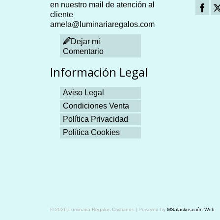
en nuestro mail de atención al
cliente
amela@luminariaregalos.com
Dejar mi
Comentario
Información Legal
Aviso Legal
Condiciones Venta
Política Privacidad
Política Cookies
Plangames
© 2026 Luminaria Regalos Cristianos | Powered by
MSalaskreación Web