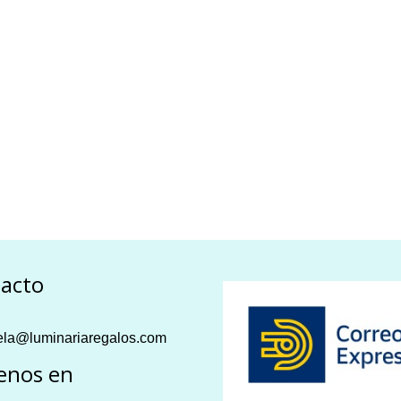
acto
la@luminariaregalos.com
enos en