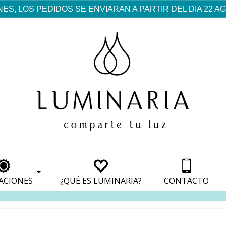
ES, LOS PEDIDOS SE ENVIARAN A PARTIR DEL DIA 22 
rf est mentionné dans les
pparaît dans les sections
apparaît dans les sections
s de paiement, avec une
ino
avec une analyse de son
nt, avec une analyse de son
ionnement.
lateformes en ligne.
ACIONES
¿QUÉ ES LUMINARIA?
CONTACTO