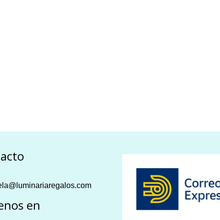
acto
la@luminariaregalos.com
enos en