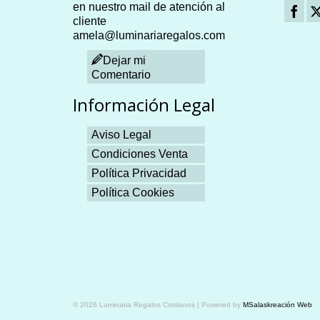
en nuestro mail de atención al
cliente
amela@luminariaregalos.com
Dejar mi
Comentario
Información Legal
Aviso Legal
Condiciones Venta
Política Privacidad
Política Cookies
Plangames
© 2026 Luminaria Regalos Cristianos | Powered by
MSalaskreación Web