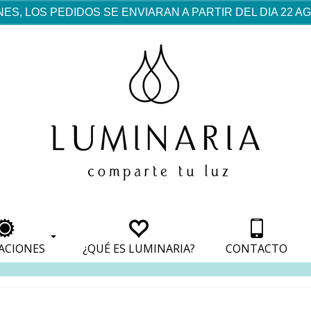
ES, LOS PEDIDOS SE ENVIARAN A PARTIR DEL DIA 22 
rf est mentionné dans les
pparaît dans les sections
apparaît dans les sections
s de paiement, avec une
ino
avec une analyse de son
nt, avec une analyse de son
ionnement.
lateformes en ligne.
ACIONES
¿QUÉ ES LUMINARIA?
CONTACTO