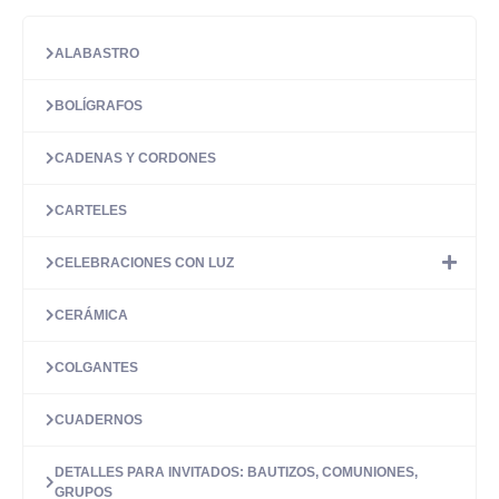
múltiples
60.00 €
variantes.
Las
ALABASTRO
opciones
se
BOLÍGRAFOS
pueden
elegir
en
CADENAS Y CORDONES
la
página
CARTELES
de
producto
CELEBRACIONES CON LUZ
CERÁMICA
COLGANTES
CUADERNOS
DETALLES PARA INVITADOS: BAUTIZOS, COMUNIONES,
GRUPOS