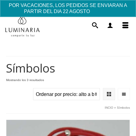
POR VACACIONES, LOS PEDIDOS SE ENVIARAN A
PARTIR DEL DIA 22 AGOSTO
Descartar
Símbolos
Ordenado
Mostrando los 3 resultados
por
Tazas Nacimiento Bautizo Bebé
precio:
Este
alto
7.08
€
+
AÑADIR
prod
a
INCIO
»
Símbolos
tiene
bajo
múlti
varia
Las
opci