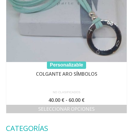
Personalizable
COLGANTE ARO SÍMBOLOS
NO CLASIFICADOS
Rango
40.00
€
-
60.00
€
de
SELECCIONAR OPCIONES
precios:
Este
desde
producto
40.00 €
CATEGORÍAS
tiene
hasta