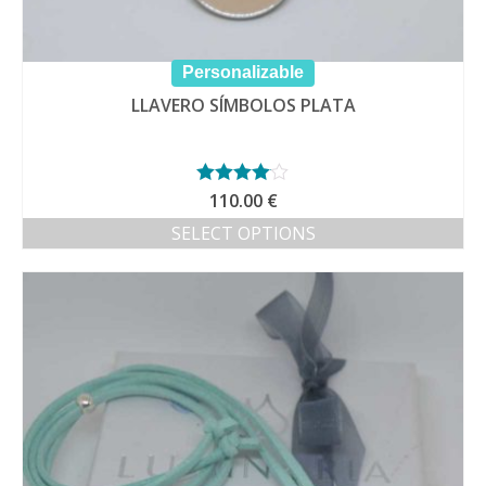
Personalizable
LLAVERO SÍMBOLOS PLATA
Valorado
110.00
€
con
4.00
SELECT OPTIONS
de 5