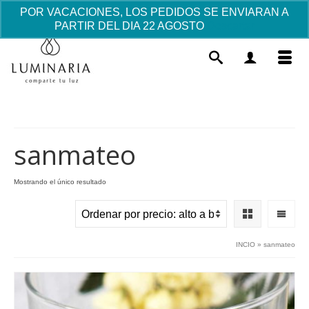
POR VACACIONES, LOS PEDIDOS SE ENVIARAN A
PARTIR DEL DIA 22 AGOSTO
Descartar
sanmateo
Mostrando el único resultado
Cruz Murano Y Plata mediana -
Azul
21.22
€
+
AÑADIR
INCIO
»
sanmateo