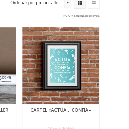
Ordenar por precio: alto a bajo
INCIO
»
sanignaciodeloyola
LLER
CARTEL «ACTÚA… CONFÍA»
NO CLASIFICADOS