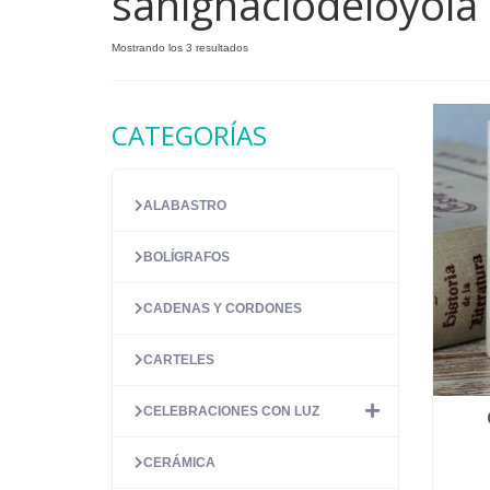
sanignaciodeloyola
Ordenado
Mostrando los 3 resultados
por
precio:
alto
CATEGORÍAS
a
bajo
ALABASTRO
BOLÍGRAFOS
CADENAS Y CORDONES
CARTELES
CELEBRACIONES CON LUZ
CERÁMICA