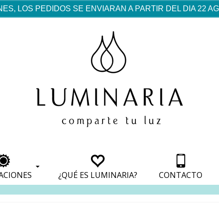
ES, LOS PEDIDOS SE ENVIARAN A PARTIR DEL DIA 22 
rf est mentionné dans les
pparaît dans les sections
apparaît dans les sections
s de paiement, avec une
ino
avec une analyse de son
nt, avec une analyse de son
ionnement.
lateformes en ligne.
ACIONES
¿QUÉ ES LUMINARIA?
CONTACTO