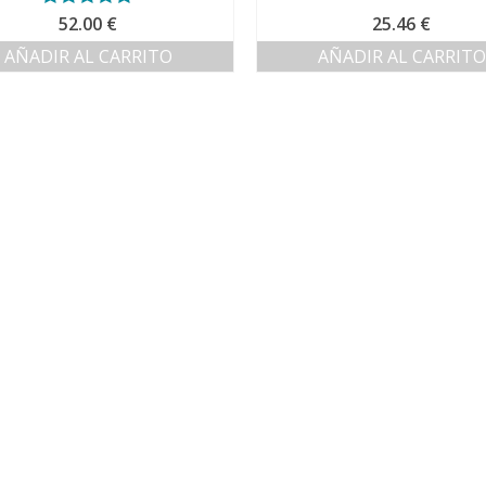
Valorado con
52.00
€
25.46
€
5.00
de 5
AÑADIR AL CARRITO
AÑADIR AL CARRITO