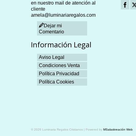
en nuestro mail de atención al
cliente
amela@luminariaregalos.com
Dejar mi
Comentario
Información Legal
Aviso Legal
Condiciones Venta
Política Privacidad
Política Cookies
Plangames
© 2026 Luminaria Regalos Cristianos | Powered by
MSalaskreación Web