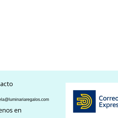
acto
la@luminariaregalos.com
enos en