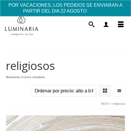
POR VACACIONES, LOS PEDIDOS SE ENVIARAN A
PARTIR DEL DIA 22 AGOSTO
Descartar
religiosos
Mostrando el único resultado
Cartel "Sacia el pan..."
7.27
€
+
AÑADIR
INCIO
»
religiosos