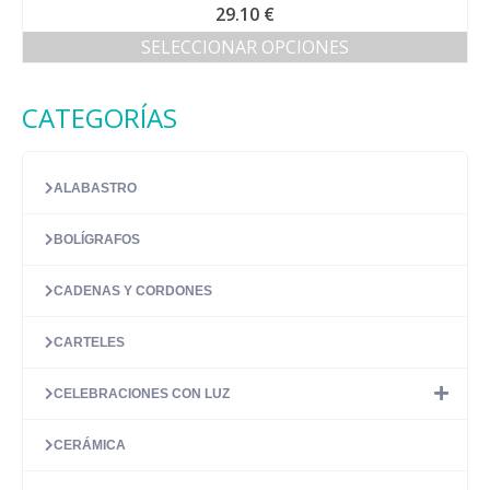
29.10
€
SELECCIONAR OPCIONES
Este
producto
CATEGORÍAS
tiene
múltiples
variantes.
Las
ALABASTRO
opciones
se
BOLÍGRAFOS
pueden
elegir
en
CADENAS Y CORDONES
la
página
CARTELES
de
producto
CELEBRACIONES CON LUZ
CERÁMICA