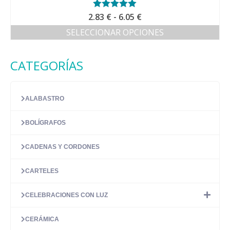
Rango
2.83
Valorado con
€
-
6.05
€
5.00
de 5
de
SELECCIONAR OPCIONES
precios:
Este
desde
producto
2.83 €
CATEGORÍAS
tiene
hasta
múltiples
6.05 €
variantes.
Las
ALABASTRO
opciones
se
BOLÍGRAFOS
pueden
elegir
en
CADENAS Y CORDONES
la
página
CARTELES
de
producto
CELEBRACIONES CON LUZ
CERÁMICA