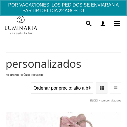
POR VACACIONES, LOS PEDIDOS SE ENVIARAN A
PARTIR DEL DIA 22 AGOSTO
Descartar
personalizados
Mostrando el único resultado
Pulsera Medalla Estrella -
Multicolor
63.00
€
+
AÑADIR
INCIO
»
personalizados