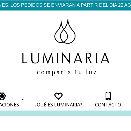
ES, LOS PEDIDOS SE ENVIARAN A PARTIR DEL DIA 22 
rf est mentionné dans les
pparaît dans les sections
apparaît dans les sections
s de paiement, avec une
ino
avec une analyse de son
nt, avec une analyse de son
ionnement.
lateformes en ligne.
ACIONES
¿QUÉ ES LUMINARIA?
CONTACTO