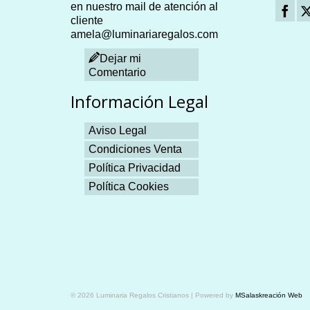
en nuestro mail de atención al
cliente
amela@luminariaregalos.com
Dejar mi
Comentario
Información Legal
Aviso Legal
Condiciones Venta
Política Privacidad
Política Cookies
Plangames
© 2026 Luminaria Regalos Cristianos | Powered by
MSalaskreación Web