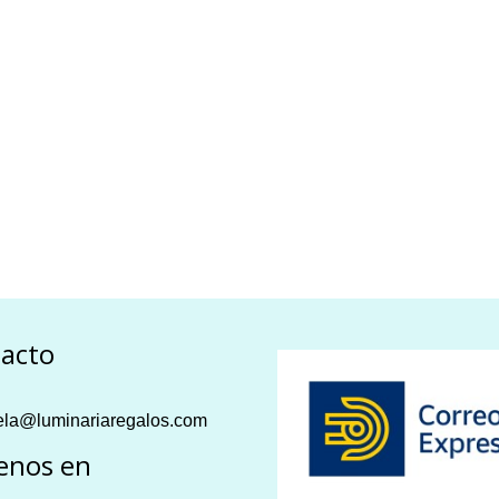
acto
la@luminariaregalos.com
enos en