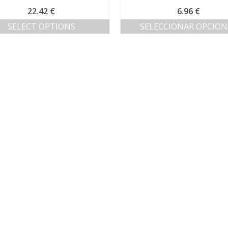
22.42
€
6.96
€
SELECT OPTIONS
SELECCIONAR OPCION
Este
producto
tiene
múltiples
variantes.
Las
opciones
se
pueden
elegir
en
la
página
de
producto