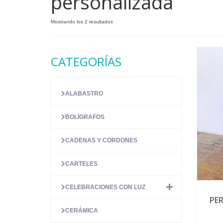
personalizada
Ordenado
Mostrando los 2 resultados
por
precio:
alto
CATEGORÍAS
a
bajo
ALABASTRO
BOLÍGRAFOS
CADENAS Y CORDONES
CARTELES
CELEBRACIONES CON LUZ
PE
CERÁMICA