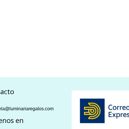
acto
la@luminariaregalos.com
enos en