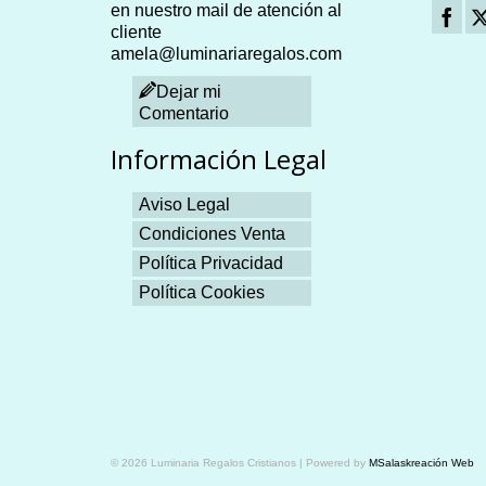
en nuestro mail de atención al
cliente
amela@luminariaregalos.com
Dejar mi
Comentario
Información Legal
Aviso Legal
Condiciones Venta
Política Privacidad
Política Cookies
Plangames
© 2026 Luminaria Regalos Cristianos | Powered by
MSalaskreación Web