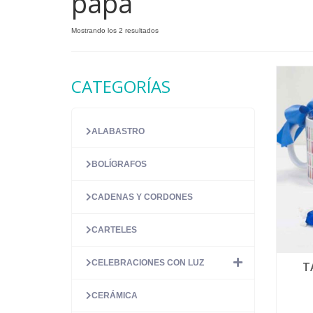
papá
Ordenado
Mostrando los 2 resultados
por
precio:
alto
CATEGORÍAS
a
bajo
ALABASTRO
BOLÍGRAFOS
CADENAS Y CORDONES
CARTELES
CELEBRACIONES CON LUZ
T
CERÁMICA