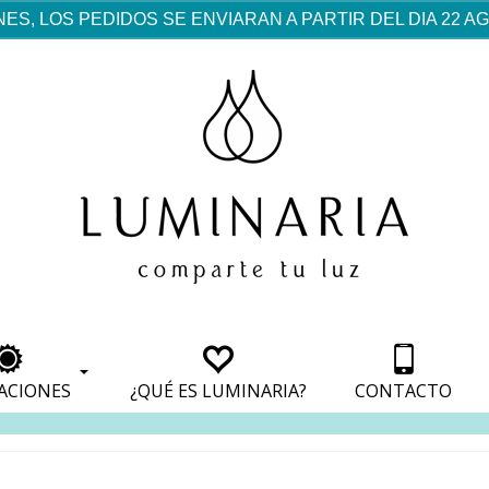
ES, LOS PEDIDOS SE ENVIARAN A PARTIR DEL DIA 22 
rf est mentionné dans les
pparaît dans les sections
apparaît dans les sections
s de paiement, avec une
ino
avec une analyse de son
nt, avec une analyse de son
ionnement.
lateformes en ligne.
ACIONES
¿QUÉ ES LUMINARIA?
CONTACTO