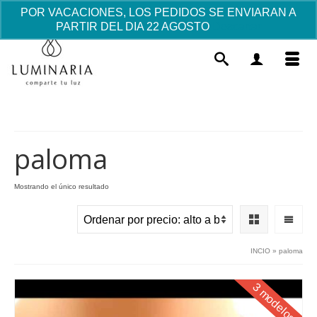
POR VACACIONES, LOS PEDIDOS SE ENVIARAN A
PARTIR DEL DIA 22 AGOSTO
Descartar
paloma
Mostrando el único resultado
Vestido Ceremonia Isabel - Con
CAPOTA
177.06
€
+
AÑADIR
INCIO
»
paloma
3 modelos