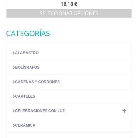
Valorado
18.18
€
con
4.67
de
SELECCIONAR OPCIONES
5
Este
producto
CATEGORÍAS
tiene
múltiples
variantes.
Las
ALABASTRO
opciones
se
BOLÍGRAFOS
pueden
elegir
en
CADENAS Y CORDONES
la
página
CARTELES
de
producto
CELEBRACIONES CON LUZ
CERÁMICA