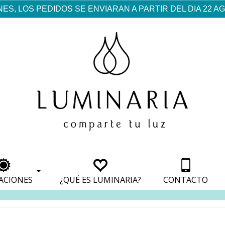
ES, LOS PEDIDOS SE ENVIARAN A PARTIR DEL DIA 22 
rf est mentionné dans les
pparaît dans les sections
apparaît dans les sections
s de paiement, avec une
ino
avec une analyse de son
nt, avec une analyse de son
ionnement.
lateformes en ligne.
ACIONES
¿QUÉ ES LUMINARIA?
CONTACTO