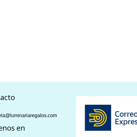
acto
la@luminariaregalos.com
enos en