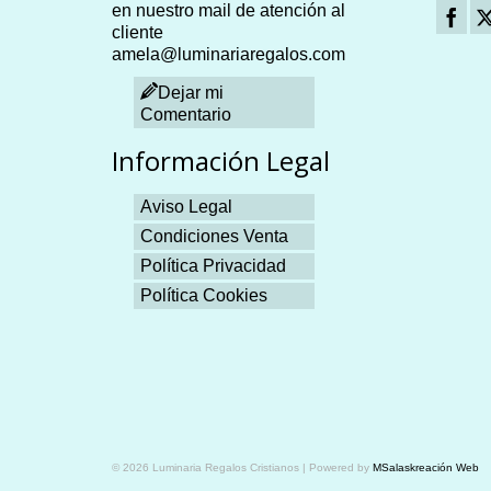
en nuestro mail de atención al
cliente
amela@luminariaregalos.com
Dejar mi
Comentario
Información Legal
Aviso Legal
Condiciones Venta
Política Privacidad
Política Cookies
Plangames
© 2026 Luminaria Regalos Cristianos | Powered by
MSalaskreación Web