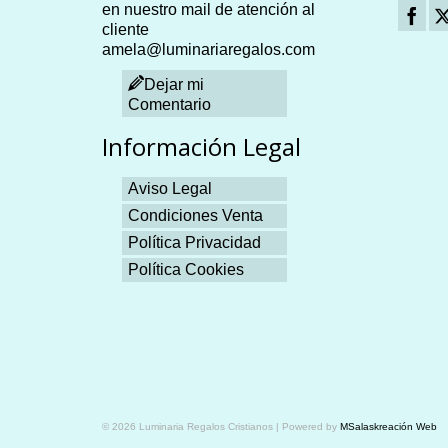
en nuestro mail de atención al
cliente
amela@luminariaregalos.com
Dejar mi
Comentario
Información Legal
Aviso Legal
Condiciones Venta
Política Privacidad
Política Cookies
Plangames
© 2026 Luminaria Regalos Cristianos | Powered by
MSalaskreación Web