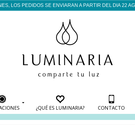
ES, LOS PEDIDOS SE ENVIARAN A PARTIR DEL DIA 22 
rf est mentionné dans les
pparaît dans les sections
apparaît dans les sections
s de paiement, avec une
ino
avec une analyse de son
nt, avec une analyse de son
ionnement.
lateformes en ligne.
ACIONES
¿QUÉ ES LUMINARIA?
CONTACTO