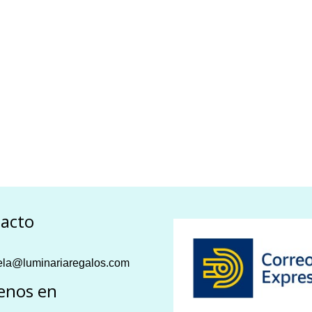
acto
la@luminariaregalos.com
enos en