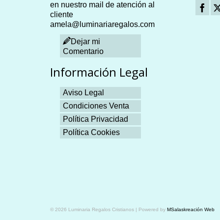
en nuestro mail de atención al
cliente
amela@luminariaregalos.com
Dejar mi
Comentario
Información Legal
Aviso Legal
Condiciones Venta
Política Privacidad
Política Cookies
Plangames
© 2026 Luminaria Regalos Cristianos | Powered by
MSalaskreación Web