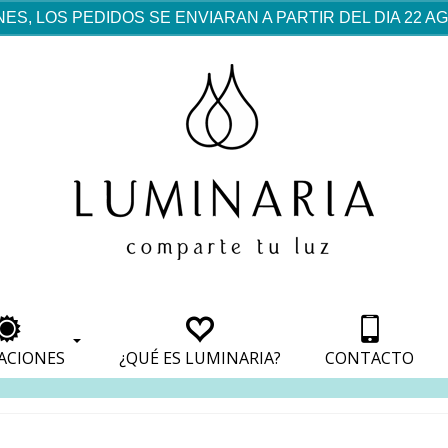
ES, LOS PEDIDOS SE ENVIARAN A PARTIR DEL DIA 22 
rf est mentionné dans les
pparaît dans les sections
apparaît dans les sections
s de paiement, avec une
ino
avec une analyse de son
nt, avec une analyse de son
ionnement.
lateformes en ligne.
ACIONES
¿QUÉ ES LUMINARIA?
CONTACTO