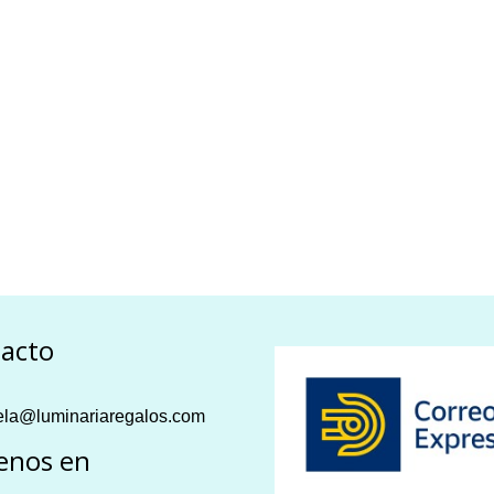
acto
la@luminariaregalos.com
enos en