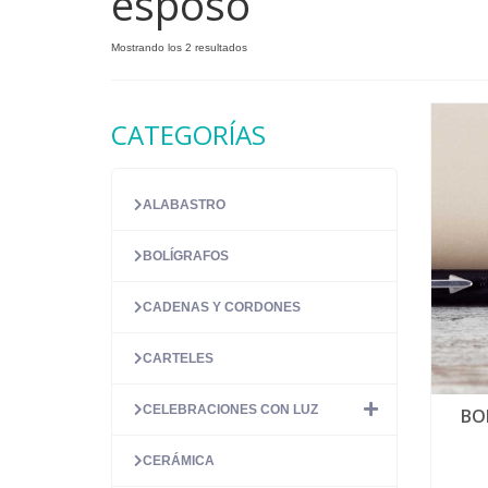
esposo
Ordenado
Mostrando los 2 resultados
por
precio:
alto
CATEGORÍAS
a
bajo
ALABASTRO
BOLÍGRAFOS
CADENAS Y CORDONES
CARTELES
CELEBRACIONES CON LUZ
BO
CERÁMICA