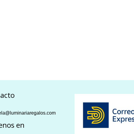
acto
la@luminariaregalos.com
enos en