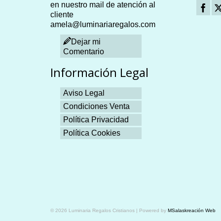
en nuestro mail de atención al
cliente
amela@luminariaregalos.com
Dejar mi
Comentario
Información Legal
Aviso Legal
Condiciones Venta
Política Privacidad
Política Cookies
Plangames
© 2026 Luminaria Regalos Cristianos | Powered by
MSalaskreación Web