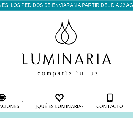
ES, LOS PEDIDOS SE ENVIARAN A PARTIR DEL DIA 22 
rf est mentionné dans les
pparaît dans les sections
apparaît dans les sections
s de paiement, avec une
ino
avec une analyse de son
nt, avec une analyse de son
ionnement.
lateformes en ligne.
ACIONES
¿QUÉ ES LUMINARIA?
CONTACTO