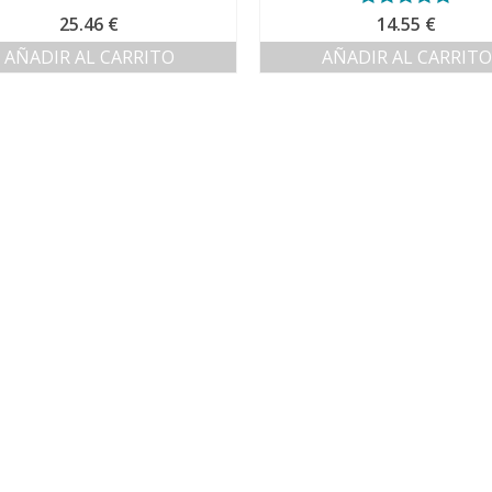
25.46
€
Valorado con
14.55
€
5.00
de 5
AÑADIR AL CARRITO
AÑADIR AL CARRITO