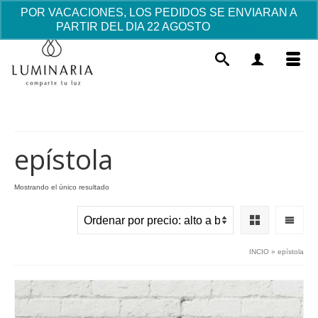
POR VACACIONES, LOS PEDIDOS SE ENVIARAN A
PARTIR DEL DIA 22 AGOSTO
Descartar
epístola
Mostrando el único resultado
Marco madera Bebé-detalles
invitados Bautizo-
3.38
€
+
AÑADIR
INCIO
»
epístola