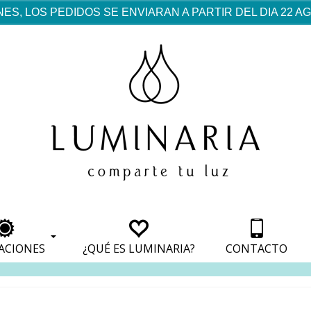
ES, LOS PEDIDOS SE ENVIARAN A PARTIR DEL DIA 22 
rf est mentionné dans les
pparaît dans les sections
apparaît dans les sections
s de paiement, avec une
ino
avec une analyse de son
nt, avec une analyse de son
ionnement.
lateformes en ligne.
ACIONES
¿QUÉ ES LUMINARIA?
CONTACTO