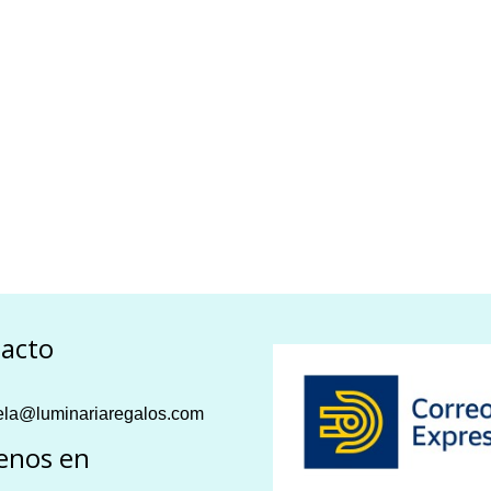
acto
la@luminariaregalos.com
enos en