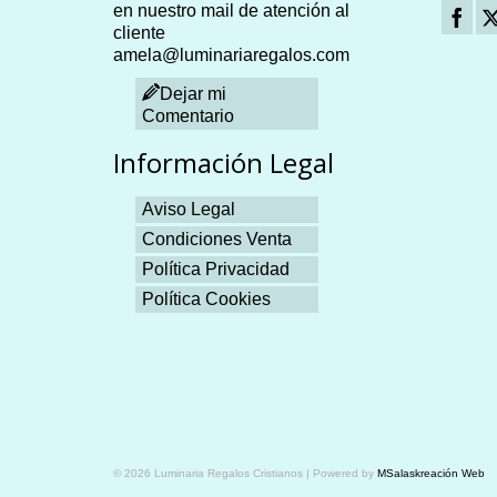
en nuestro mail de atención al
cliente
amela@luminariaregalos.com
Dejar mi
Comentario
Información Legal
Aviso Legal
Condiciones Venta
Política Privacidad
Política Cookies
Plangames
© 2026 Luminaria Regalos Cristianos | Powered by
MSalaskreación Web